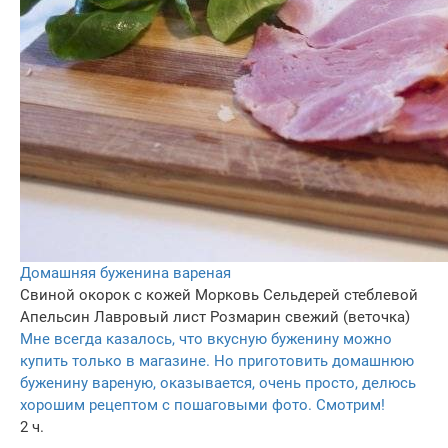
Домашняя буженина вареная
Свиной окорок с кожей
Морковь
Сельдерей стеблевой
Апельсин
Лавровый лист
Розмарин свежий (веточка)
Мне всегда казалось, что вкусную буженину можно
купить только в магазине. Но приготовить домашнюю
буженину вареную, оказывается, очень просто, делюсь
хорошим рецептом с пошаговыми фото. Смотрим!
2 ч.