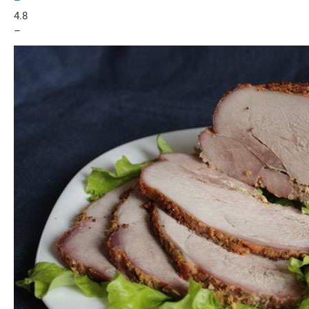
–
4.8
–