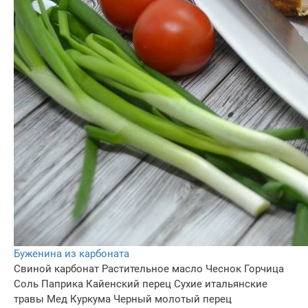
Буженина из карбоната
Свиной карбонат
Растительное масло
Чеснок
Горчица
Соль
Паприка
Кайенский перец
Сухие итальянские
травы
Мед
Куркума
Черный молотый перец