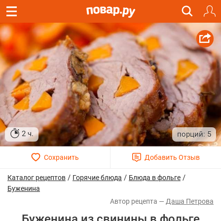
2 ч.
5
/
/
/
Каталог рецептов
Горячие блюда
Блюда в фольге
Буженина
Даша Петрова
Буженина из свинины в фольге