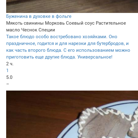
Буженина в духовке в фольге
Мякоть свинины
Морковь
Соевый соус
Растительное
масло
Чеснок
Специи
Такое блюдо особо востребовано хозяйками. Оно
праздничное, годится и для нарезки для бутербродов, и
как часть второго блюда. С его использованием можно
приготовить еще другие блюда. Универсальное!
2 ч.
1
5.0
–