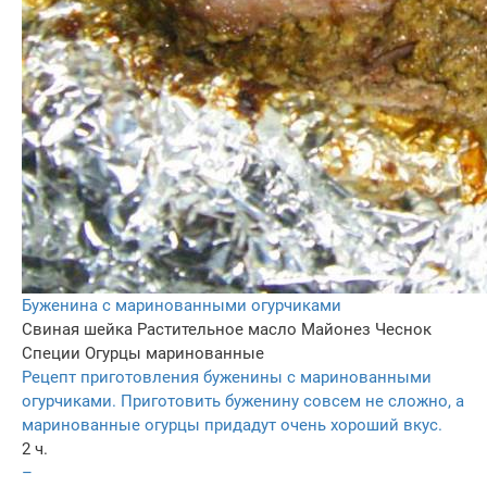
Буженина с маринованными огурчиками
Свиная шейка
Растительное масло
Майонез
Чеснок
Специи
Огурцы маринованные
Рецепт приготовления буженины с маринованными
огурчиками. Приготовить буженину совсем не сложно, а
маринованные огурцы придадут очень хороший вкус.
2 ч.
–