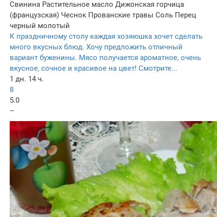
Свинина
Растительное масло
Дижонская горчица
(французская)
Чеснок
Прованские травы
Соль
Перец
черный молотый
К праздничному столу каждая хозяюшка хочет сделать
много вкусных блюд. Хочу предложить отличный
вариант буженины. Мясо получается ароматное, очень
вкусное, сочное и красивое на цвет! Смотрите...
1 дн. 14 ч.
8
5.0
–