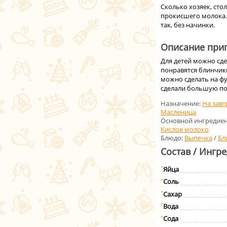
Сколько хозяек, сто
прокисшего молока. 
так, без начинки.
Описание приг
Для детей можно сде
понравятся блинчики
можно сделать на фу
сделали большую по
Назначение:
На завт
Масленица
Основной ингредиен
Кислое молоко
Блюдо:
Выпечка
/
Бл
Состав / Ингр
Яйца
Соль
Сахар
Вода
Сода