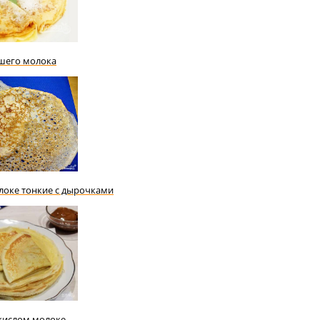
шего молока
локе тонкие с дырочками
кислом молоке