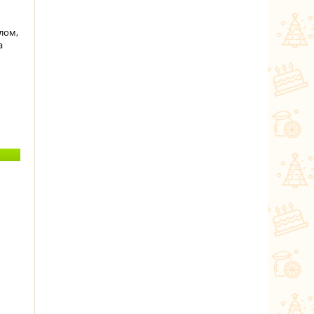
лом,
а