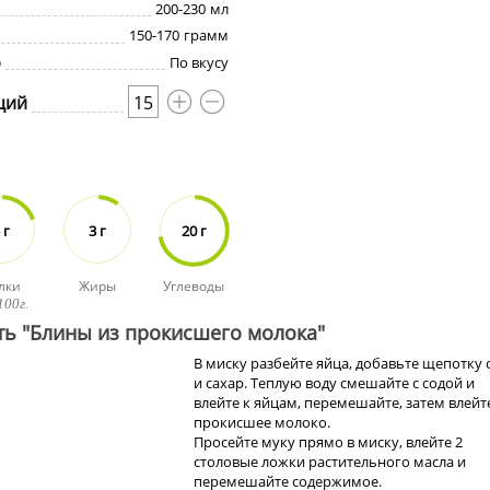
200-230
мл
150-170
грамм
о
По вкусу
ций
15
 г
3 г
20 г
лки
Жиры
Углеводы
100г.
ть "Блины из прокисшего молока"
В миску разбейте яйца, добавьте щепотку 
и сахар. Теплую воду смешайте с содой и
влейте к яйцам, перемешайте, затем влейт
прокисшее молоко.
Просейте муку прямо в миску, влейте 2
столовые ложки растительного масла и
перемешайте содержимое.