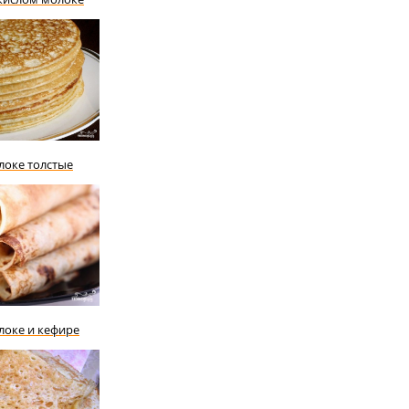
локе толстые
локе и кефире