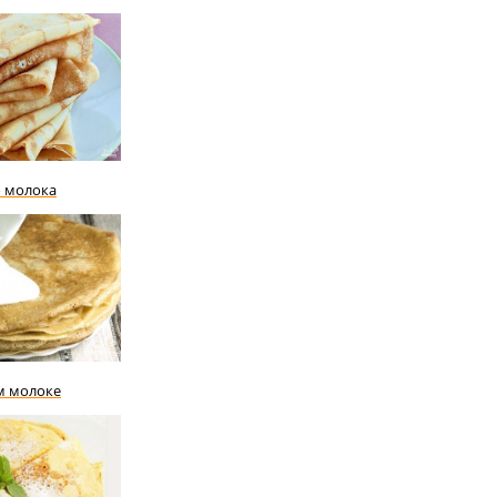
о молока
м молоке