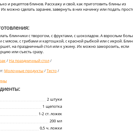
лько и рецептов блинов. Расскажу и свой, как приготовить блины из
Их можно сделать заранее, завернуть в них начинку или подать прост
отовления:
лать блинчики с творогом, с фруктами, с шоколадом. А взрослым бол
 с мясом, с грибами и картошкой, с красной рыбкой или с икрой. Бли
ршет, на праздничный стол или к ужину. Их можно заморозить, если
рцию или съесть сразу.
рак
/
На праздничный стол
/
т:
Молочные продукты
/
Тесто
/
ины
едиенты:
2
штуки
1
щепотка
1-2
ст. ложек
200
мл
0,5
ч. ложки