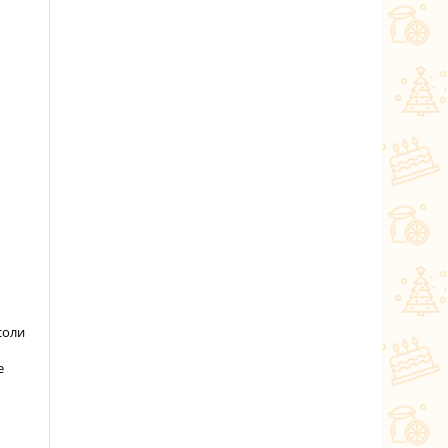
соли
е