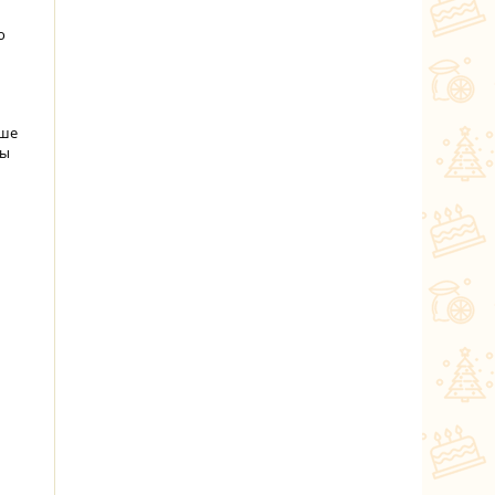
о
ьше
ны