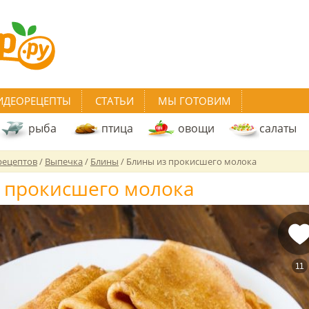
ИДЕОРЕЦЕПТЫ
СТАТЬИ
МЫ ГОТОВИМ
рыба
птица
овощи
салаты
рецептов
/
Выпечка
/
Блины
/
Блины из прокисшего молока
 прокисшего молока
11