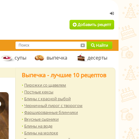
Добавить рецепт
Найти
супы
выпечка
десерты
Выпечка - лучшие 10 рецептов
Пирожки со щавелем
Постные кексы
Блины с красной рыбой
Черничный пирог с творогом
Фаршированные блинчики
Вкусные сырники
Блины на воде
Блины на молоке