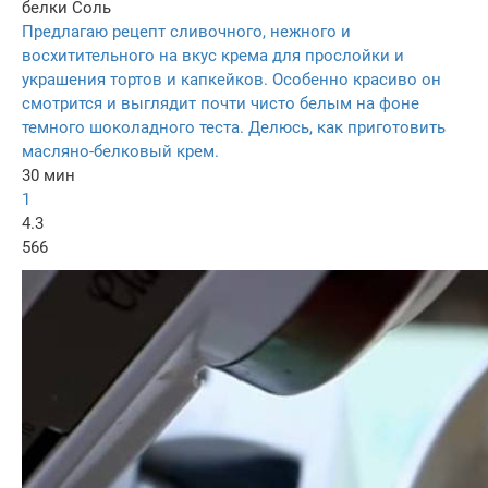
белки
Соль
Предлагаю рецепт сливочного, нежного и
восхитительного на вкус крема для прослойки и
украшения тортов и капкейков. Особенно красиво он
смотрится и выглядит почти чисто белым на фоне
темного шоколадного теста. Делюсь, как приготовить
масляно-белковый крем.
30 мин
1
4.3
566