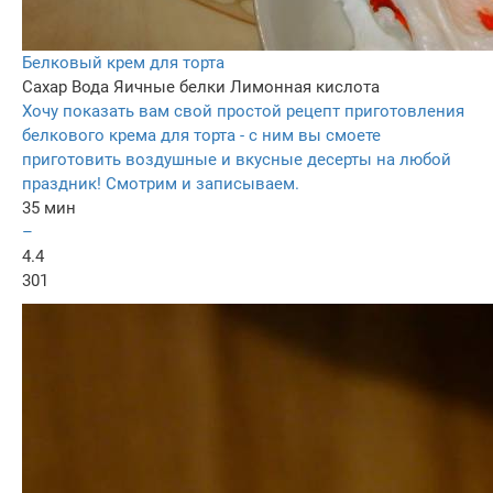
Белковый крем для торта
Сахар
Вода
Яичные белки
Лимонная кислота
Хочу показать вам свой простой рецепт приготовления
белкового крема для торта - с ним вы смоете
приготовить воздушные и вкусные десерты на любой
праздник! Смотрим и записываем.
35 мин
–
4.4
301