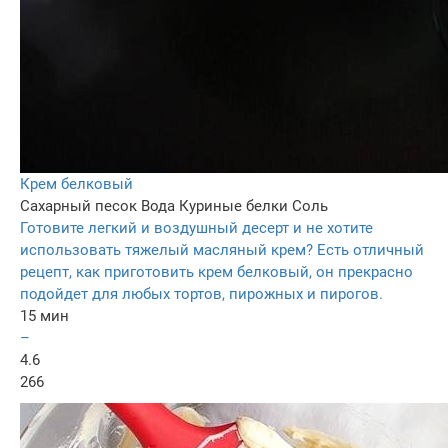
Крем белковый
Сахарный песок
Вода
Куриные белки
Соль
Готовите легкий и воздушный десерт и не хотите
использовать тяжелый масляный крем? Есть отличный
рецепт, как приготовить крем белковый, он прекрасно
подойдет для любых тортов, пирожных и пирогов.
15 мин
–
4.6
266