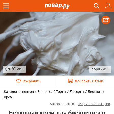
20 мин
1
/
/
/
/
/
Каталог рецептов
Выпечка
Торты
Десерты
Бисквит
Крем
Марина Золотцева
Белковый крем для бисквитного