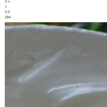
3 ч.
2
5.0
284