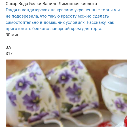
Сахар
Вода
Белки
Ваниль
Лимонная кислота
Глядя в кондитерских на красиво украшенные торты я и
не подозревала, что такую красоту можно сделать
самостоятельно в домашних условиях. Расскажу, как
приготовить белково-заварной крем для торта.
30 мин
–
3.9
317