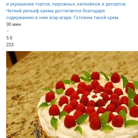
и украшения тортов, пирожных, капкейков и десертов.
Четкий рельеф крема достигается благодаря
содержанию в нем агар-агара. Готовим такой крем.
30 мин
–
5.0
223