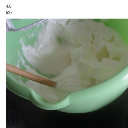
–
4.8
527