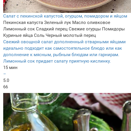
Салат с пекинской капустой, огурцом, помидором и яйцом
Пекинская капуста
Зеленый лук
Масло оливковое
Лимонный сок
Сладкий перец
Свежие огурцы
Помидоры
Куриные яйца
Соль
Черный молотый перец
Свежий овощной салат дополненный отварными яйцами
идеально подходит как самостоятельное блюдо или как
дополнение к мясным, рыбным блюдам или гарнирам.
Лимонный сок придает салату приятную кислинку.
15 мин
–
5.0
66