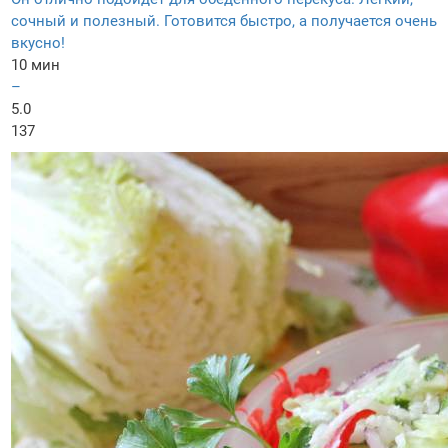
сочный и полезный. Готовится быстро, а получается очень
вкусно!
10 мин
–
5.0
137