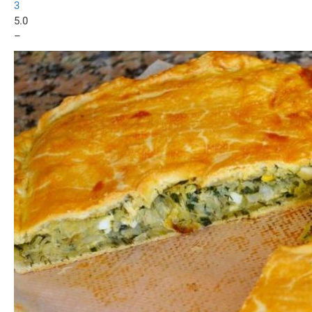
3
5.0
–