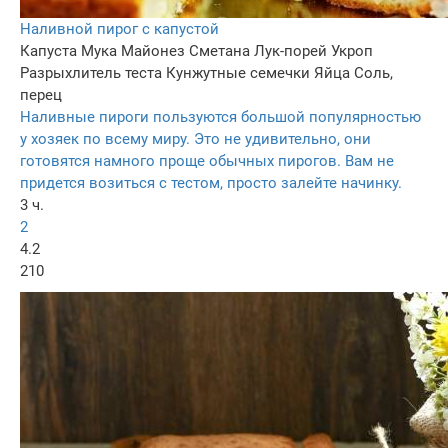
Наливной пирог с капустой
Капуста
Мука
Майонез
Сметана
Лук-порей
Укроп
Разрыхлитель теста
Кунжутные семечки
Яйца
Соль,
перец
Наливные пироги пользуются большой популярностью
у хозяек по всему миру. Это не удивительно, они
готовятся намного проще обычных пирогов. Вам не
придется возиться с тестом, просто залейте начинку.
3 ч.
2
4.2
210