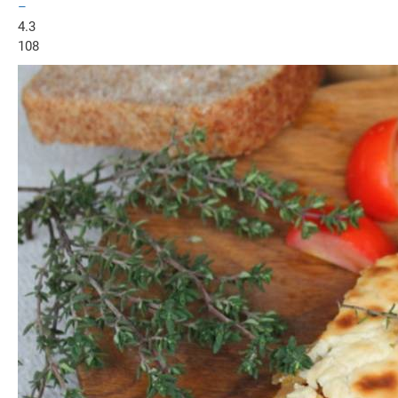
–
4.3
108