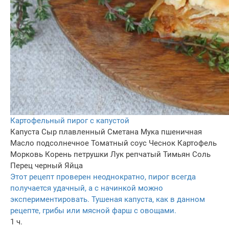
Картофельный пирог с капустой
Капуста
Сыр плавленный
Сметана
Мука пшеничная
Масло подсолнечное
Томатный соус
Чеснок
Картофель
Морковь
Корень петрушки
Лук репчатый
Тимьян
Соль
Перец черный
Яйца
Этот рецепт проверен неоднократно, пирог всегда
получается удачный, а с начинкой можно
экспериментировать. Тушеная капуста, как в данном
рецепте, грибы или мясной фарш с овощами.
1 ч.