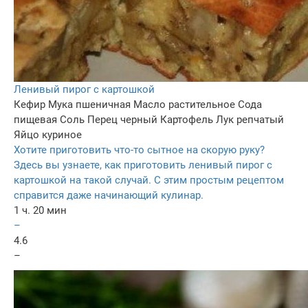
Ленивый пирог с картошкой
Кефир
Мука пшеничная
Масло растительное
Сода
пищевая
Соль
Перец черный
Картофель
Лук репчатый
Яйцо куриное
Хотите приготовить что-то сытное на скорую руку?
Здесь вы узнаете, как приготовить ленивый пирог с
картошкой на такой случай. С этим простым рецептом
справится даже начинающий кулинар.
1 ч. 20 мин
–
4.6
–