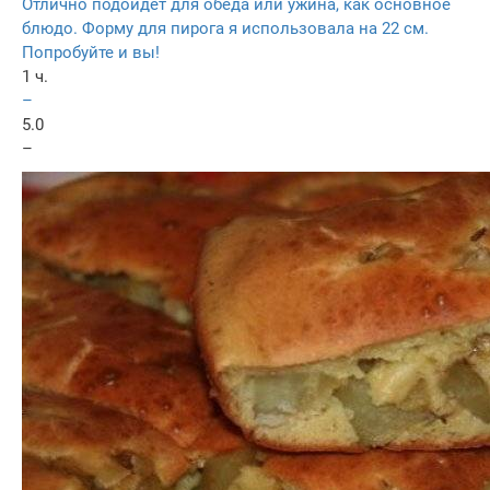
Отлично подойдет для обеда или ужина, как основное
блюдо. Форму для пирога я использовала на 22 см.
Попробуйте и вы!
1 ч.
–
5.0
–