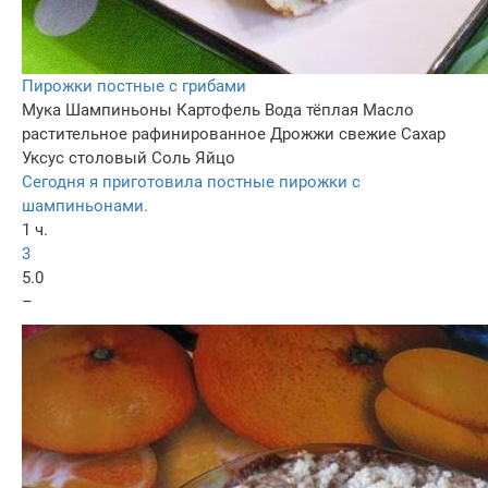
Пирожки постные с грибами
Мука
Шампиньоны
Картофель
Вода тёплая
Масло
растительное рафинированное
Дрожжи свежие
Сахар
Уксус столовый
Соль
Яйцо
Сегодня я приготовила постные пирожки с
шампиньонами.
1 ч.
3
5.0
–