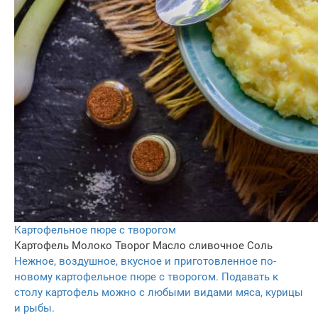
Картофельное пюре с творогом
Картофель
Молоко
Творог
Масло сливочное
Соль
Нежное, воздушное, вкусное и приготовленное по-
новому картофельное пюре с творогом. Подавать к
столу картофель можно с любыми видами мяса, курицы
и рыбы.