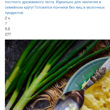
постного дрожжевого теста. Идеально для чаепития в
семейном кругу! Готовятся пончики без яиц и молочных
продуктов.
2 ч.
7
5.0
277