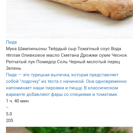
Пиде
Мука
Шампиньоны
Твёрдый сыр
Томатный соус
Вода
тёплая
Оливковое масло
Сметана
Дрожжи сухие
Чеснок
Репчатый лук
Помидор
Соль
Черный молотый перец
Зелень
Пиде — это турецкая выпечка, которая представляет
собой "лодочку" из теста с начинкой. Она одновременно
напоминает наши пирожки и пиццу. В классическом
варианте добавляют фарш со специями и томатами.
1 ч. 40 мин
–
5.0
205