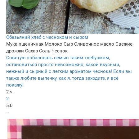
Обезьяний хлеб с чесноком и сыром
Мука пшеничная
Молоко
Сыр
Сливочное масло
Свежие
дрожжи
Сахар
Соль
Чеснок
Советую побаловать семью таким хлебушком,
остановиться просто невозможно, какой вкусный,
нежный и сырный с легким ароматом чеснока! Если вы
также любите выпечку, как я, тогда заходите, я всё
покажу!
2 ч.
2
5.0
–