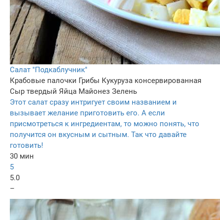
Салат "Подкаблучник"
Крабовые палочки
Грибы
Кукуруза консервированная
Сыр твердый
Яйца
Майонез
Зелень
Этот салат сразу интригует своим названием и
вызывает желание приготовить его. А если
присмотреться к ингредиентам, то можно понять, что
получится он вкусным и сытным. Так что давайте
готовить!
30 мин
5
5.0
–