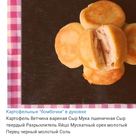
Картофельные "бомбочки" в духовке
Картофель
Ветчина вареная
Сыр
Мука пшеничная
Сыр
твердый
Разрыхлитель
Яйцо
Мускатный орех молотый
Перец черный молотый
Соль