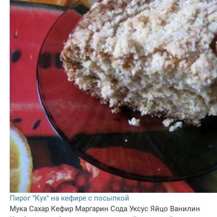
Пирог "Кух" на кефире с посыпкой
Мука
Сахар
Кефир
Маргарин
Сода
Уксус
Яйцо
Ванилин