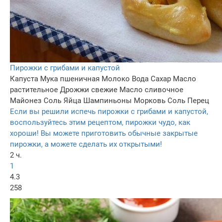
Пирожки с грибами и капустой
Капуста
Мука пшеничная
Молоко
Вода
Сахар
Масло
растительное
Дрожжи свежие
Масло сливочное
Майонез
Соль
Яйца
Шампиньоны
Морковь
Соль
Перец
Если вы решили испечь пирожки с грибами и капустой,
воспользуйтесь этим рецептом, пирожки чудо, как
хороши! Вы можете приготовить обычные закрытые
пирожки, а можете сделать их открытыми!
2 ч.
1
4.3
258