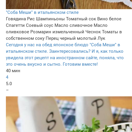
"Соба Меши" в итальянском стиле
Говядина
Рис
Шампиньоны
Томатный сок
Вино белое
Спагетти
Соевый соус
Масло сливочное
Масло
оливковое
Розмарин измельченный
Чеснок
Томаты в
собственном соку
Перец черный молотый
Лук
Сегодня у нас на обед японское блюдо "Соба Меши" в
итальянском стиле. Заинтересовались? И я, как только
увидела этот рецепт на иностранном сайте, поняла, что
это очень вкусно и сытно. Готовим вместе!
40 мин
4
5.0
–