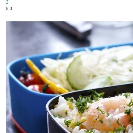
2
5.0
–