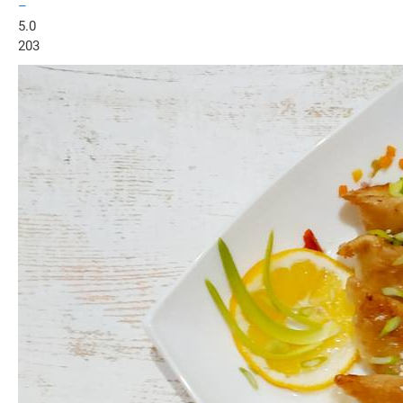
–
5.0
203