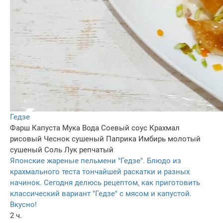
Гедзе
Фарш
Капуста
Мука
Вода
Соевый соус
Крахмал
рисовый
Чеснок сушеный
Паприка
Имбирь молотый
сушеный
Соль
Лук репчатый
Японские жареные пельмени "Гедзе". Блюдо из
крахмального теста тончайшей раскатки и разных
начинок. Сегодня делюсь рецептом, как приготовить
классический вариант "Гедзе" с мясом и капустой.
Вкусно!
2 ч.