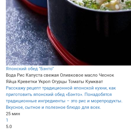
Японский обед "Бэнто"
Вода
Рис
Капуста свежая
Оливковое масло
Чеснок
Яйца
Креветки
Укроп
Огурцы
Томаты
Кумкват
Расскажу рецепт традиционной японской кухни, как
приготовить японский обед «Бэнто». Понадобятся
традиционные ингредиенты – это рис и морепродукты.
Вкусное, сытное и полезное блюдо для всех.
25 мин
1
5.0