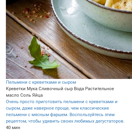
Пельмени с креветками и сыром
Креветки
Мука
Сливочный сыр
Вода
Растительное
масло
Соль
Яйца
Очень просто приготовить пельмени с креветками и
сыром, даже наверное проще, чем классические
пельмени с мясным фаршем. Воспользуйтесь этим
рецептом, чтобы удивить своих любимых дегустаторов.
40 мин