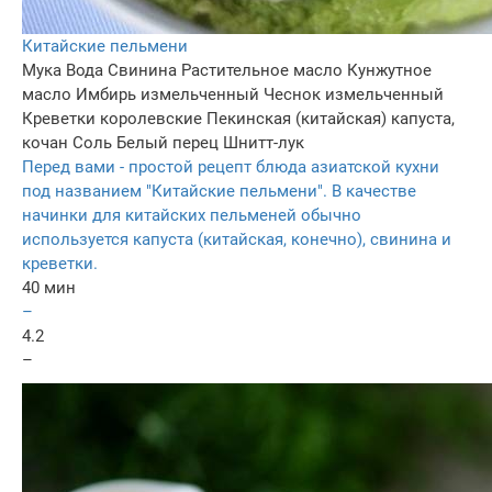
Китайские пельмени
Мука
Вода
Свинина
Растительное масло
Кунжутное
масло
Имбирь измельченный
Чеснок измельченный
Креветки королевские
Пекинская (китайская) капуста,
кочан
Соль
Белый перец
Шнитт-лук
Перед вами - простой рецепт блюда азиатской кухни
под названием "Китайские пельмени". В качестве
начинки для китайских пельменей обычно
используется капуста (китайская, конечно), свинина и
креветки.
40 мин
–
4.2
–