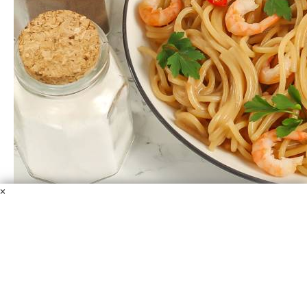
×
Паста с креветками а-ля по-японски
Креветки
Спагетти
Молоко кокосовое
Вода горячая
Соевый соус
Соль
Перец черный молотый
Перец
красный горький
Петрушка или кинза
Необязательно заказывать себе пасту в японском
ресторане, чтобы попробовать блюдо этой кухни!