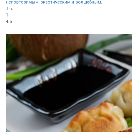
неповторимым, экзотическим и волшебным.
1 ч.
1
4.6
–