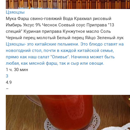
Цзяоцзы
Мука
Фарш свино-говяжий
Вода
Крахмал рисовый
Имбирь
Уксус 9%
Чеснок
Соевый соус
Приправа "13
специй"
Куриная приправа
Кунжутное масло
Соль
Черный перец молотый
Белый перец
Яйцо
Зеленый лук
Цзяоцзы- это китайские пельмени. Это блюдо ставят на
новогодний стол, почти в каждой китайской семье,
прямо как наш салат "Оливье". Начинка может быть
любая, как мясной фарш, так и сыр или овощи.
1 ч. 30 мин
3
4.9
–