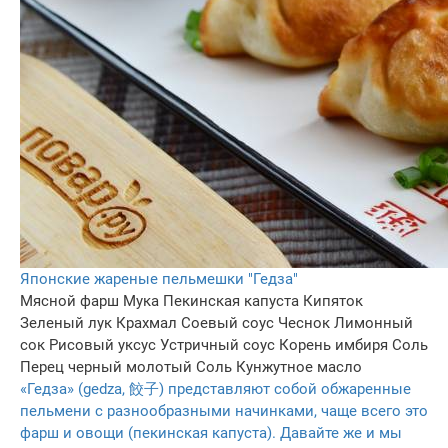
Японские жареные пельмешки "Гедза"
Мясной фарш
Мука
Пекинская капуста
Кипяток
Зеленый лук
Крахмал
Соевый соус
Чеснок
Лимонный
сок
Рисовый уксус
Устричный соус
Корень имбиря
Соль
Перец черный молотый
Соль
Кунжутное масло
«Гедза» (gedza, 餃子) представляют собой обжаренные
пельмени с разнообразными начинками, чаще всего это
фарш и овощи (пекинская капуста). Давайте же и мы