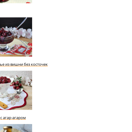
ье из вишни без косточек
с агар-агаром