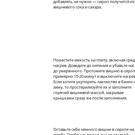
добавлять не нужно — сироп получится из
вишневого сока и сахара.
Поместите емкость на плиту, включая сре
нагрев. Доведите до кипения и убавьте на
до умеренного. Протомите вишню в сироп
примерно 15-20 минут и выключите нагрев
Если хотите укупорить лакомство в банки 
зиму, то простерилизуйте их и заполните
горячей вишневой массой, закрывая
крышками сразу же после заполнения.
Оставьте себе немного вишни в сиропе на
пробу. Особенно вкусна она со сладкой