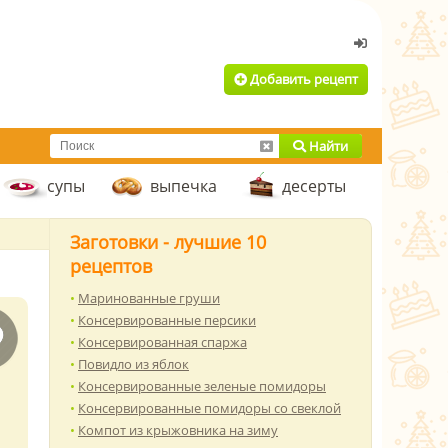
Добавить рецепт
Найти
супы
выпечка
десерты
Заготовки - лучшие 10
рецептов
Маринованные груши
Консервированные персики
Консервированная спаржа
Повидло из яблок
Консервированные зеленые помидоры
Консервированные помидоры со свеклой
Компот из крыжовника на зиму