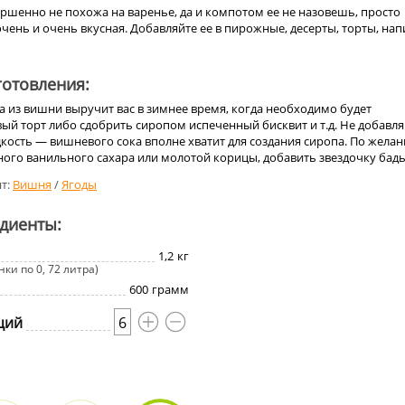
ершенно не похожа на варенье, да и компотом ее не назовешь, просто
очень и очень вкусная. Добавляйте ее в пирожные, десерты, торты, нап
отовления:
а из вишни выручит вас в зимнее время, когда необходимо будет
й торт либо сдобрить сиропом испеченный бисквит и т.д. Не добавля
кость — вишневого сока вполне хватит для создания сиропа. По жела
ого ванильного сахара или молотой корицы, добавить звездочку бадь
т:
Вишня
/
Ягоды
едиенты:
1,2
кг
ки по 0, 72 литра)
600
грамм
ций
6