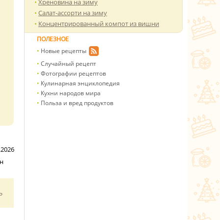
Хреновина на зиму
Салат-ассорти на зиму
Концентрированный компот из вишни
ПОЛЕЗНОЕ
Новые рецепты
Случайный рецепт
Фотографии рецептов
Кулинарная энциклопедия
Кухни народов мира
Польза и вред продуктов
.2026
н
ь