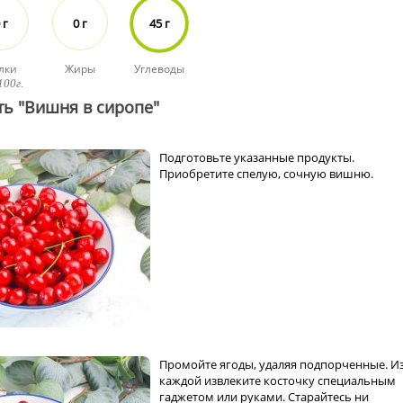
 г
0 г
45 г
лки
Жиры
Углеводы
100г.
ть "Вишня в сиропе"
Подготовьте указанные продукты.
Приобретите спелую, сочную вишню.
Промойте ягоды, удаляя подпорченные. И
каждой извлеките косточку специальным
гаджетом или руками. Старайтесь ни