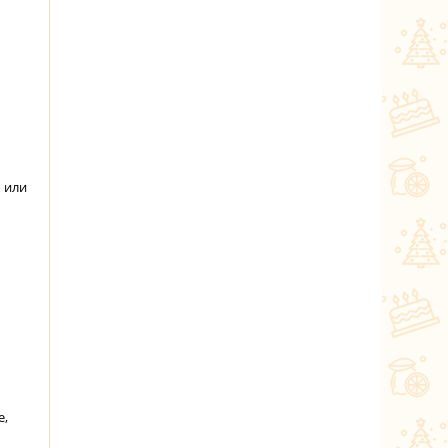
 или
е,