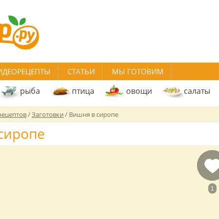
ИДЕОРЕЦЕПТЫ
СТАТЬИ
МЫ ГОТОВИМ
рыба
птица
овощи
салаты
рецептов
/
Заготовки
/
Вишня в сиропе
сиропе
1