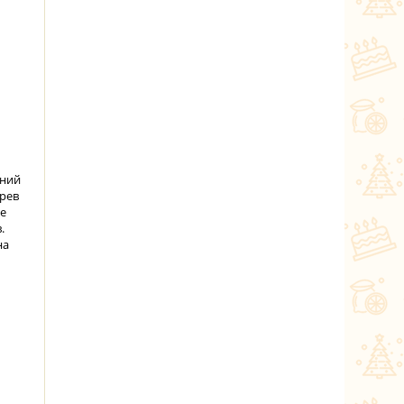
дний
грев
е
.
на