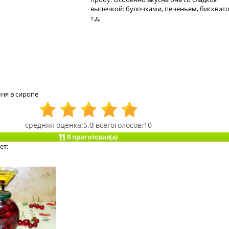
выпечкой: булочками, печеньем, бисквит
т.д.
ня в сиропе
5.0
10
Я приготовил(а)
ет: