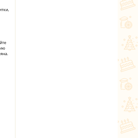
итки,
йте
нию
яна.