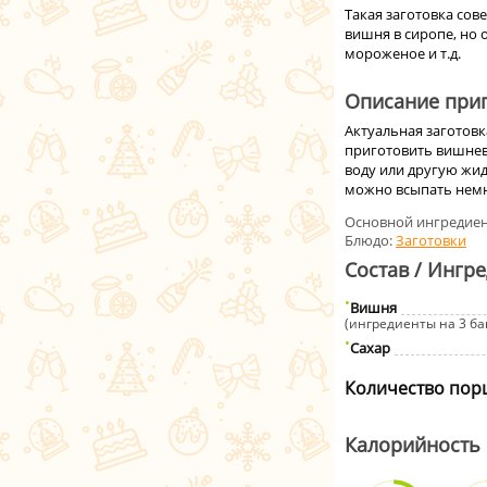
Такая заготовка сов
вишня в сиропе, но 
мороженое и т.д.
Описание приг
Актуальная заготовк
приготовить вишневы
воду или другую жид
можно всыпать немн
Основной ингредиен
Блюдо:
Заготовки
Состав / Ингр
Вишня
(ингредиенты на 3 бан
Сахар
Количество пор
Калорийность