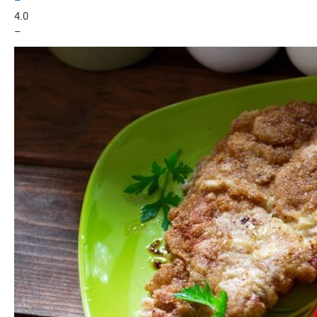
–
4.0
–