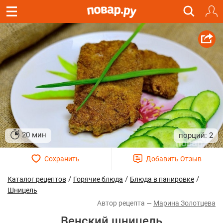
20 мин
2
/
/
/
Каталог рецептов
Горячие блюда
Блюда в панировке
Шницель
Марина Золотцева
Венский шницель