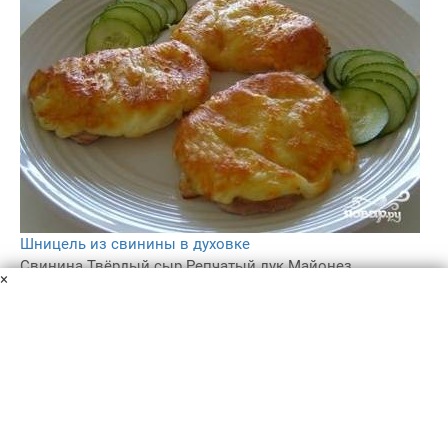
Шницель из свинины в духовке
Свинина
Твёрдый сыр
Репчатый лук
Майонез
×
Растительное масло
Черный молотый перец
Соль
Нежный и сытный шницель из свинины в духовке
будет прекрасным и будничным и праздничным
обедом. Я запекаю свинину с репчатым луком и сыром.
Очень вкусно.
1 ч.
–
3.8