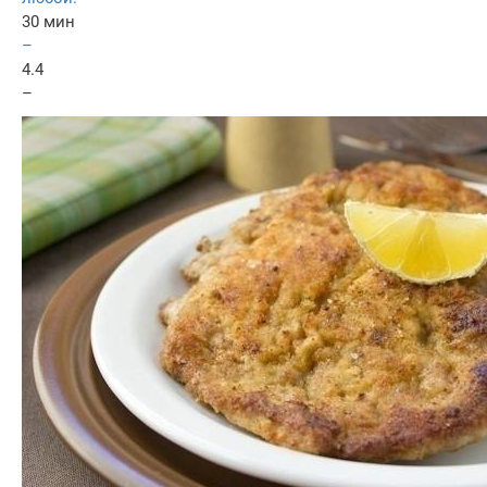
30 мин
–
4.4
–