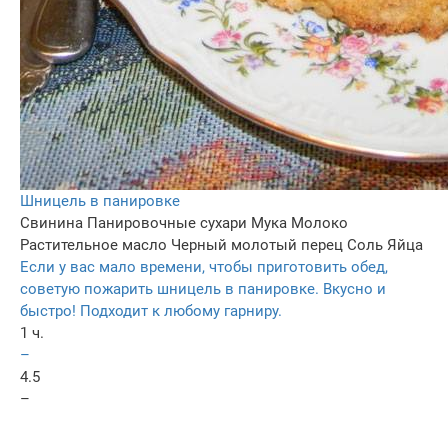
Шницель в панировке
Свинина
Панировочные сухари
Мука
Молоко
Растительное масло
Черный молотый перец
Соль
Яйца
Если у вас мало времени, чтобы приготовить обед,
советую пожарить шницель в панировке. Вкусно и
быстро! Подходит к любому гарниру.
1 ч.
–
4.5
–