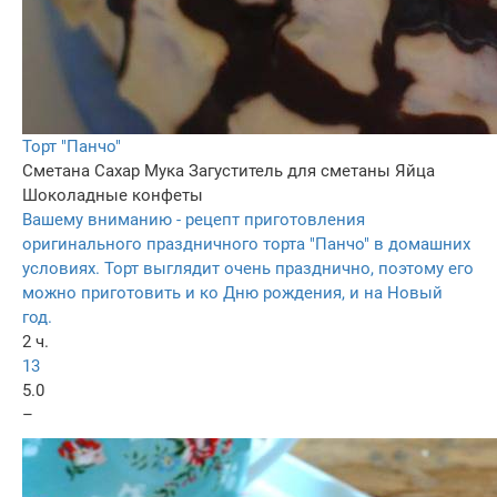
Торт "Панчо"
Сметана
Сахар
Мука
Загуститель для сметаны
Яйца
Шоколадные конфеты
Вашему вниманию - рецепт приготовления
оригинального праздничного торта "Панчо" в домашних
условиях. Торт выглядит очень празднично, поэтому его
можно приготовить и ко Дню рождения, и на Новый
год.
2 ч.
13
5.0
–