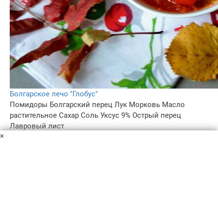
Болгарское лечо "Глобус"
Помидоры
Болгарский перец
Лук
Морковь
Масло
растительное
Сахар
Соль
Уксус 9%
Острый перец
Лавровый лист
×
В советские времена очень популярными были
овощные консервы торговой марки "Глобус". Сейчас их
практически не найти, но они настолько полюбились,
что рецепты их приготовления до сих пор "живут".
2 ч.
–
5.0
–