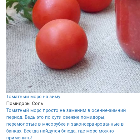
Томатный морс на зиму
Помидоры
Соль
Томатный морс просто не заменим в осенне-зимний
период. Ведь это по сути свежие помидоры,
перемолотые в мясорубке и законсервированные в
банках. Всегда найдутся блюда, где морс можно
применить!