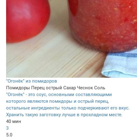
"Огонёк" из помидоров
Помидоры
Перец острый
Сахар
Чеснок
Соль
"Огонёк" - это соус, основными составляющими
которого являются помидоры и острый перец,
остальные ингредиенты только подчеркивают его вкус.
Хранить такую заготовку лучше в прохладном месте.
40 мин
3
5.0