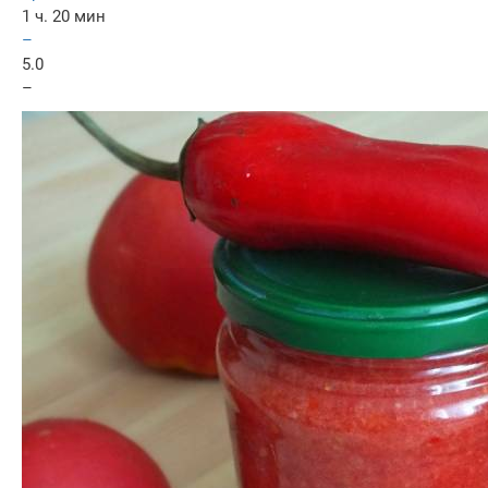
1 ч. 20 мин
–
5.0
–