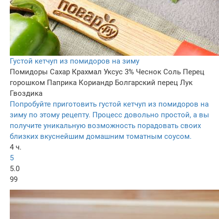
Густой кетчуп из помидоров на зиму
Помидоры
Сахар
Крахмал
Уксус 3%
Чеснок
Соль
Перец
горошком
Паприка
Кориандр
Болгарский перец
Лук
Гвоздика
Попробуйте приготовить густой кетчуп из помидоров на
зиму по этому рецепту. Процесс довольно простой, а вы
получите уникальную возможность порадовать своих
близких вкуснейшим домашним томатным соусом.
4 ч.
5
5.0
99