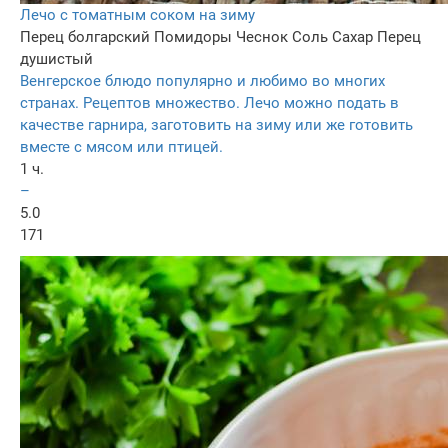
Лечо с томатным соком на зиму
Перец болгарский
Помидоры
Чеснок
Соль
Сахар
Перец
душистый
Венгерское блюдо популярно и любимо во многих
странах. Рецептов множество. Лечо можно подать в
качестве гарнира, заготовить на зиму или же готовить
вместе с мясом или птицей.
1 ч.
–
5.0
171