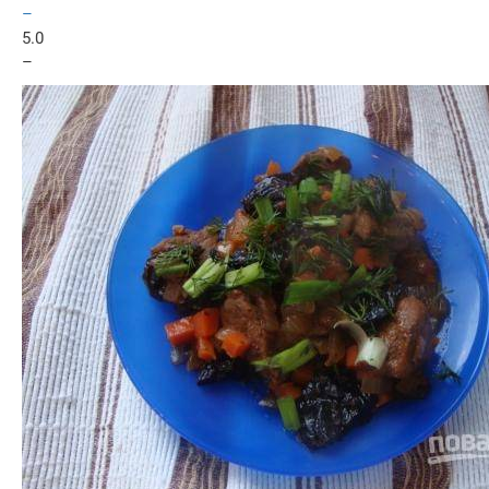
–
5.0
–