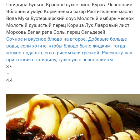
Говядина
Бульон
Красное сухое вино
Курага
Чернослив
Яблочный уксус
Коричневый сахар
Растительное масло
Вода
Мука
Вустерширский соус
Молотый имбирь
Чеснок
Молотый душистый перец
Корица
Лук
Лавровый лист
Морковь
Белая репа
Соль, перец
Сельдерей
Сочное и вкусное блюдо на второе. Добавьте больше
воды, если хотите, чтобы блюдо было жидким, тогда
можно подавать его с рисом или гречкой. Расскажу, как
приготовить говядину, тушеную с черносливом.
3 ч.
–
4.4
–