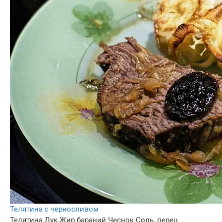
Телятина с черносливом
Телятина
Лук
Жир бараний
Чеснок
Соль, перец