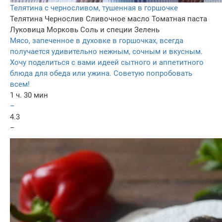
Телятина с черносливом, тушенная в горшочке
Телятина
Чернослив
Сливочное масло
Томатная паста
Луковица
Морковь
Соль и специи
Зелень
Мясо, запеченное в духовке в горшочках, всегда
получается удивительно нежным, сочным и вкусным.
Хочу поделиться с вами идеей сытного и аппетитного
блюда для обеда или ужина. Советую попробовать
всем!
1 ч. 30 мин
–
4.3
–