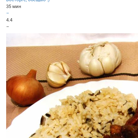
35 мин
–
4.4
–