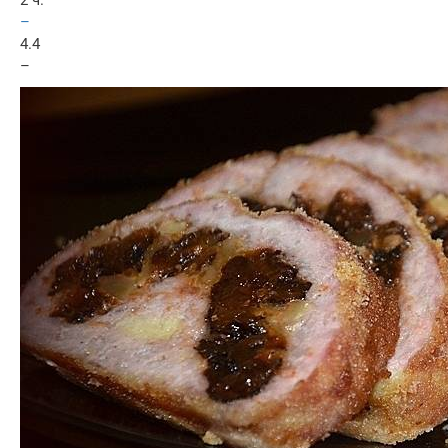
2 ч.
–
4.4
–