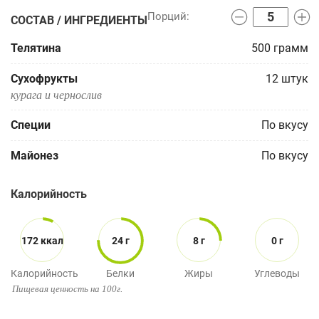
СОСТАВ / ИНГРЕДИЕНТЫ
Телятина
500
грамм
Сухофрукты
12
штук
курага и чернослив
Специи
По вкусу
Майонез
По вкусу
Калорийность
172 ккал
24 г
8 г
0 г
Калорийность
Белки
Жиры
Углеводы
Пищевая ценность на 100г.