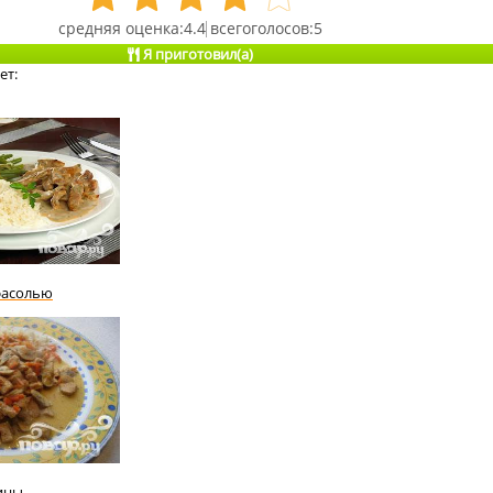
4.4
5
Я приготовил(а)
ет:
фасолью
ины