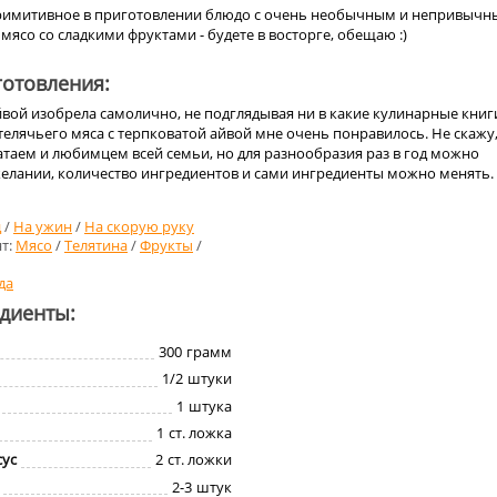
 примитивное в приготовлении блюдо с очень необычным и непривыч
 мясо со сладкими фруктами - будете в восторге, обещаю :)
отовления:
йвой изобрела самолично, не подглядывая ни в какие кулинарные книг
елячьего мяса с терпковатой айвой мне очень понравилось. Не скажу,
атаем и любимцем всей семьи, но для разнообразия раз в год можно
желании, количество ингредиентов и сами ингредиенты можно менять.
д
/
На ужин
/
На скорую руку
т:
Мясо
/
Телятина
/
Фрукты
/
да
едиенты:
300
грамм
1/2
штуки
1
штука
1
ст. ложка
сус
2
ст. ложки
2-3
штук