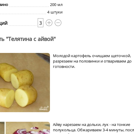
вино
200
мл
4
штуки
ций
3
ь "Телятина с айвой"
Молодой картофель очищаем щеточкой,
разрезаем на половинки и отвариваем до
готовности.
Айву нарезаем на дольки, лук - на тонкие
полукольца. Обжариваем 3-4 минуты, пос