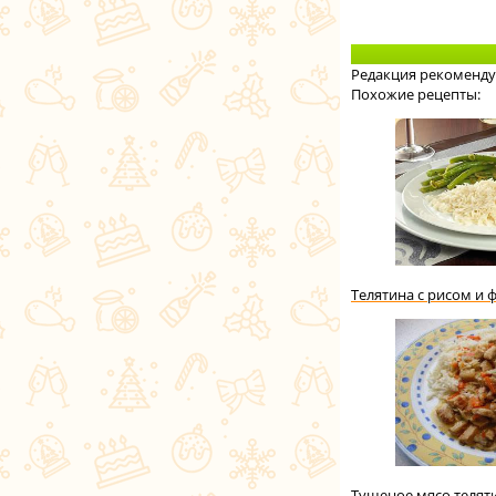
Редакция рекоменду
Похожие рецепты:
Телятина с рисом и 
Тушеное мясо телят