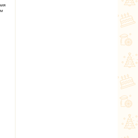
ния
ем