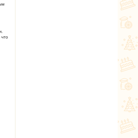
ным
и.
 что