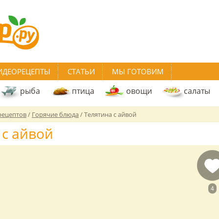
ИДЕОРЕЦЕПТЫ
СТАТЬИ
МЫ ГОТОВИМ
рыба
птица
овощи
салаты
рецептов
/
Горячие блюда
/
Телятина с айвой
 с айвой
4