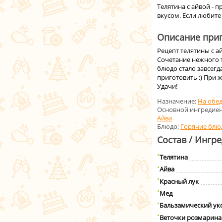
Телятина с айвой -
вкусом. Если любите
Описание приг
Рецепт телятины с а
Сочетание нежного т
блюдо стало завсегд
приготовить :) При 
Удачи!
Назначение:
На обе
Основной ингредиен
Айва
Блюдо:
Горячие блю
Состав / Ингр
Телятина
Айва
Красный лук
Мед
Бальзамический ук
Веточки розмарина