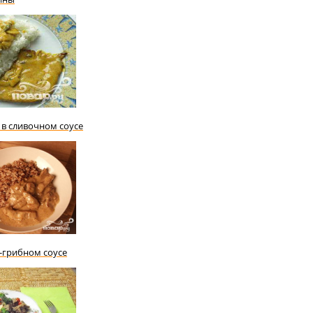
 в сливочном соусе
-грибном соусе