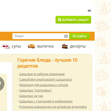
Добавить рецепт
Найти
супы
выпечка
десерты
Горячие блюда - лучшие 10
рецептов
Шашлык в чайном маринаде
Самый вкусный рецепт шашлыка
Маринад для шашлыка с луком
Шашлык "Наполеон"
Шашлык за час
Шашлык с горчицей и майонезом
Куриные шашлычки на шпажках в духовке