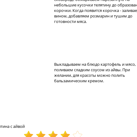
небольшие кусочки телятину до образова
корочки. Когда появится корочка - залива
вином, добавляем розмарин и тушим до
готовности мяса.
Выкладываем на блюдо картофель и мясо,
поливаем сладким соусом из айвы. При
желании, для красоты можно полить
бальзамическим кремом.
тина с айвой