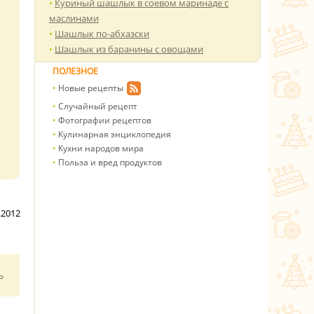
Куриный шашлык в соевом маринаде с
маслинами
Шашлык по-абхазски
Шашлык из баранины с овощами
ПОЛЕЗНОЕ
Новые рецепты
Случайный рецепт
Фотографии рецептов
Кулинарная энциклопедия
Кухни народов мира
Польза и вред продуктов
.2012
ь