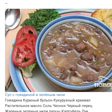
–
Суп с говядиной и зелёным чили
Говядина
Куриный бульон
Кукурузный крахмал
Растительное масло
Соль
Чеснок
Черный перец
Жареные зеленые чили перцы
Картофель
Лук