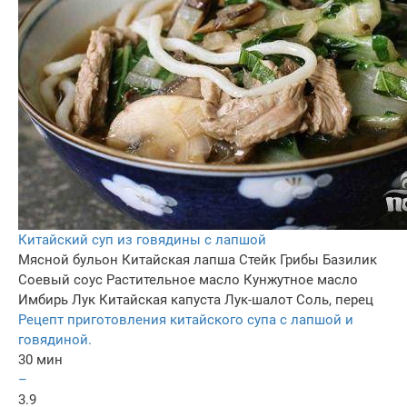
Китайский суп из говядины с лапшой
Мясной бульон
Китайская лапша
Стейк
Грибы
Базилик
Соевый соус
Растительное масло
Кунжутное масло
Имбирь
Лук
Китайская капуста
Лук-шалот
Соль, перец
Рецепт приготовления китайского супа с лапшой и
говядиной.
30 мин
–
3.9