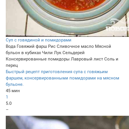
Суп с говядиной и помидорами
Вода
Говяжий фарш
Рис
Сливочное масло
Мясной
бульон в кубиках
Чили
Лук
Сельдерей
Консервированные помидоры
Лавровый лист
Соль и
перец
Быстрый рецепт приготовления супа с говяжьим
фаршем, консервированными помидорами на мясном
бульоне.
45 мин
1
5.0
–