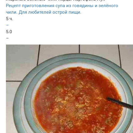
Рецепт приготовления супа из говядины и зелёного
чили. Для любителей острой пищи.
5 ч.
–
5.0
–