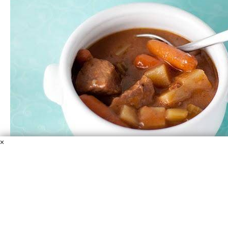
×
Суп с говядиной и овощами
Говядина
Мясной бульон
Вустерширский соус
Паприка
Соль
Перец
Чесночный порошок
Маленький лавровый
лист
Луковица
Морковь
Стебель сельдерея
Картофель