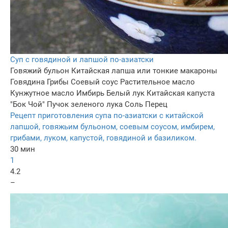
Суп с говядиной и лапшой по-азиатски
Говяжий бульон
Китайская лапша или тонкие макароны
Говядина
Грибы
Соевый соус
Растительное масло
Кунжутное масло
Имбирь
Белый лук
Китайская капуста
"Бок Чой"
Пучок зеленого лука
Соль
Перец
Рецепт приготовления супа по-азиатски с китайской
лапшой, говяжьим бульоном, соевым соусом, имбирем,
грибами, луком, капустой, говядиной и базиликом.
30 мин
1
4.2
–