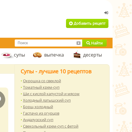
Добавить рецепт
Найти
супы
выпечка
десерты
Супы - лучшие 10 рецептов
Окрошка со свеклой
Томатный крем-суп
Щи с кислой капустой и мясом
Холодный латышский суп
Борщ холодный
Гаспачо из огурцов
Андалузский суп
Свекольный крем-суп с фетой