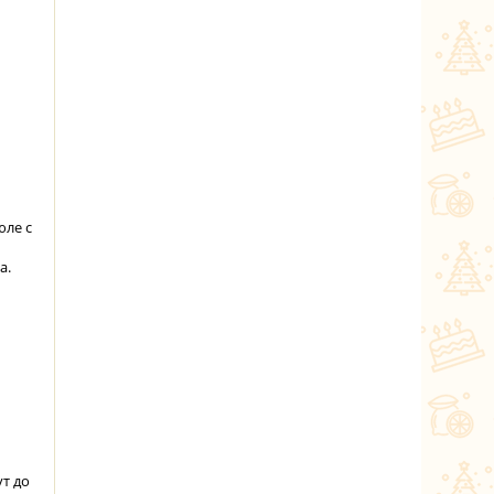
юле с
а.
т до