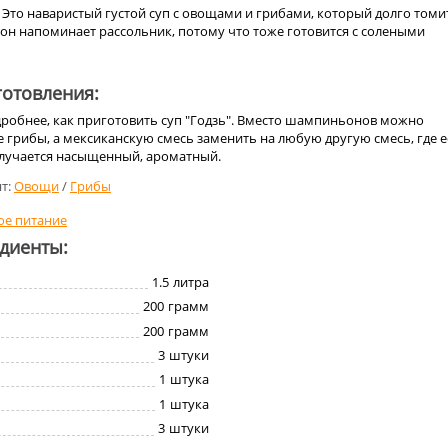
. Это наваристый густой суп с овощами и грибами, который долго томи
 он напоминает рассольник, потому что тоже готовится с солеными
отовления:
дробнее, как приготовить суп "Годзь". Вместо шампиньонов можно
 грибы, а мексиканскую смесь заменить на любую другую смесь, где е
получается насыщенный, ароматный.
т:
Овощи
/
Грибы
ое питание
едиенты:
1.5
литра
200
грамм
200
грамм
3
штуки
1
штука
1
штука
3
штуки