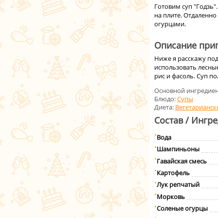
Готовим суп "Годзь"
на плите. Отдаленно
огурцами.
Описание приг
Ниже я расскажу по
использовать лесные
рис и фасоль. Суп 
Основной ингредиен
Блюдо:
Супы
Диета:
Вегетарианск
Состав / Ингр
Вода
Шампиньоны
Гавайская смесь
Картофель
Лук репчатый
Морковь
Соленые огурцы