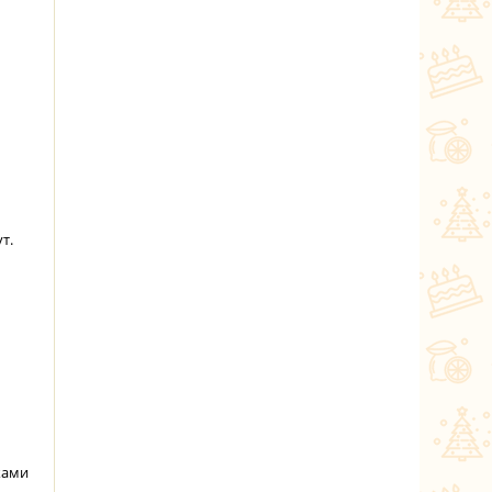
т.
ками