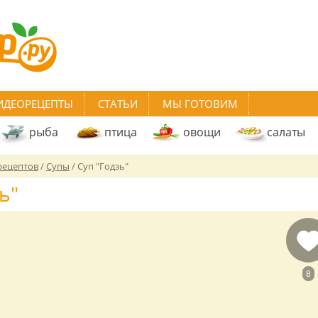
ИДЕОРЕЦЕПТЫ
СТАТЬИ
МЫ ГОТОВИМ
рыба
птица
овощи
салаты
рецептов
/
Супы
/
Суп "Годзь"
ь"
8