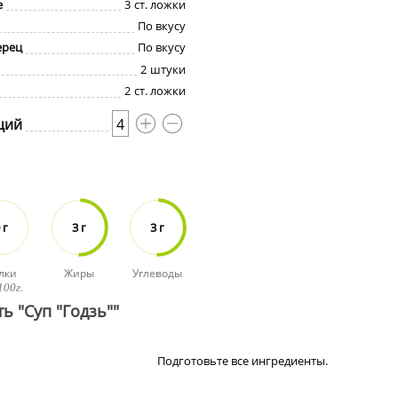
е
3
ст. ложки
По вкусу
ерец
По вкусу
2
штуки
2
ст. ложки
ций
4
 г
3 г
3 г
лки
Жиры
Углеводы
100г.
ь "Суп "Годзь""
Подготовьте все ингредиенты.