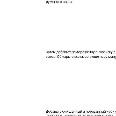
румяного цвета.
Затем добавьте замороженную гавайскую
смесь. Обжарьте все вместе еще пару мину
Добавьте очищенный и порезанный куби
картофель. Обжарьте до полуготовности,