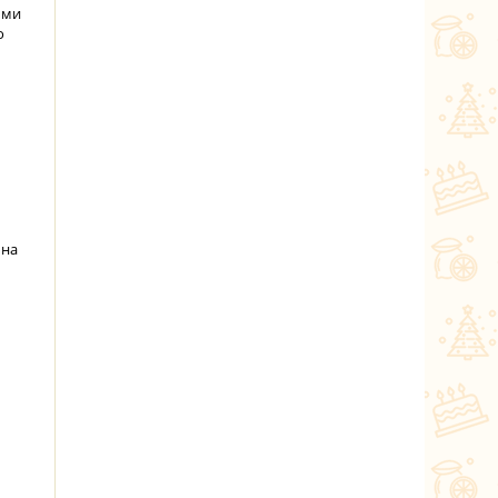
ыми
о
 на