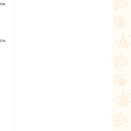
тся
сть