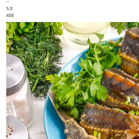
–
5.0
458