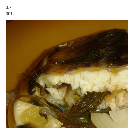
–
3.7
301