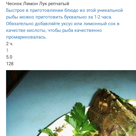
Чеснок
Лимон
Лук репчатый
Быстрое в приготовлении блюдо из этой уникальной
рыбы можно приготовить буквально за 1-2 часа.
Обязательно добавляйте уксус или лимонный сок в
качестве кислоты, чтобы рыба качественно
промариновалась.
2 ч.
1
5.0
128