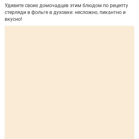
Удивите своих домочадцев этим блюдом по рецепту
стерляди в фольге в духовке: несложно, пикантно и
вкусно!