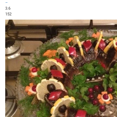
–
3.6
152