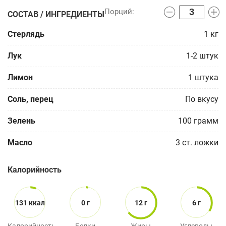
СОСТАВ / ИНГРЕДИЕНТЫ
Стерлядь
1
кг
Лук
1-2
штук
Лимон
1
штука
Соль, перец
По вкусу
Зелень
100
грамм
Масло
3
ст. ложки
Калорийность
131 ккал
0 г
12 г
6 г