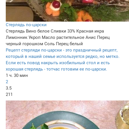
Стерлядь по-царски
Стерлядь
Вино белое
Сливки 33%
Красная икра
Лимонник
Укроп
Масло растительное
Анис
Перец
черный горошком
Соль
Перец белый
Рецепт стерляди по-царски - это праздничный рецепт,
который в нашей семье используется редко, но метко.
Если есть повод накрыть изобильный стол и есть
хорошая стерлядь - тотчас готовим ее по-царски.
1 ч. 30 мин
2
3.5
211