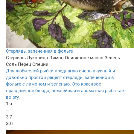
Стерлядь, запеченная в фольге
Стерлядь
Луковица
Лимон
Оливковое масло
Зелень
Соль
Перец
Специи
Для любителей рыбки предлагаю очень вкусный и
довольно простой рецепт стерляди, запеченной в
фольге с лимоном и зеленью. Это красивое
праздничное блюдо, нежнейшая и ароматная рыба тает
во рту.
1 ч.
–
3.7
301