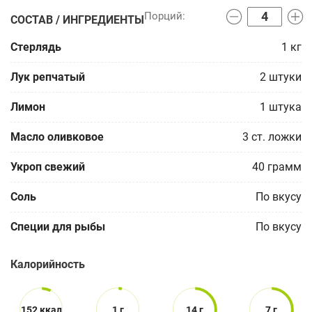
СОСТАВ / ИНГРЕДИЕНТЫ
Стерлядь
1
кг
Лук репчатый
2
штуки
Лимон
1
штука
Масло оливковое
3
ст. ложки
Укроп свежий
40
грамм
Соль
По вкусу
Специи для рыбы
По вкусу
Калорийность
152 ккал
1 г
14 г
7 г