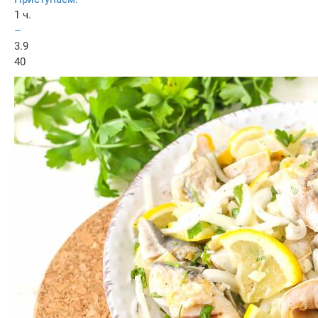
1 ч.
–
3.9
40