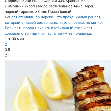
Стерлядь
Вино белое
Сливки 33%
Красная икра
Лимонник
Укроп
Масло растительное
Анис
Перец
черный горошком
Соль
Перец белый
Рецепт стерляди по-царски - это праздничный рецепт,
который в нашей семье используется редко, но метко.
Если есть повод накрыть изобильный стол и есть
хорошая стерлядь - тотчас готовим ее по-царски.
1 ч. 30 мин
2
3.5
211