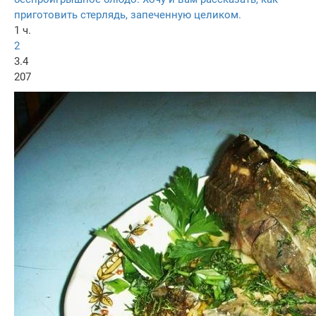
приготовить стерлядь, запеченную целиком.
1 ч.
2
3.4
207