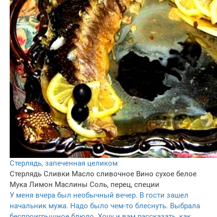
Стерлядь, запеченная целиком
Стерлядь
Сливки
Масло сливочное
Вино сухое белое
Мука
Лимон
Маслины
Соль, перец, специи
У меня вчера был необычный вечер. В гости зашел
начальник мужа. Надо было чем-то блеснуть. Выбрала
беспроигрышное блюдо. Хочу и вам рассказать, как