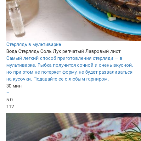
Стерлядь в мультиварке
Вода
Стерлядь
Соль
Лук репчатый
Лавровый лист
Самый легкий способ приготовления стерляди — в
мультиварке. Рыбка получится сочной и очень вкусной,
но при этом не потеряет форму, не будет разваливаться
на кусочки. Подавайте ее с любым гарниром.
30 мин
–
5.0
112