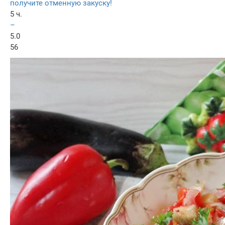
получите отменную закуску!
5 ч.
–
5.0
56