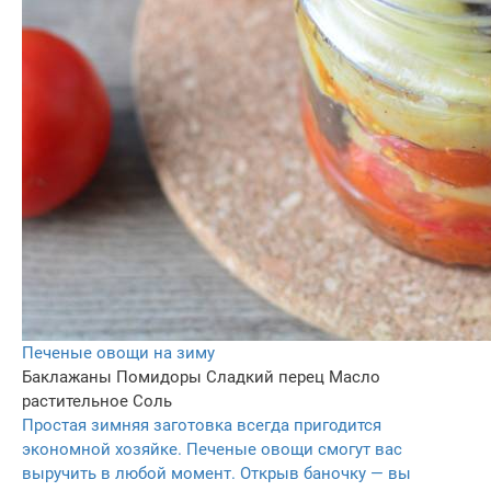
Печеные овощи на зиму
Баклажаны
Помидоры
Сладкий перец
Масло
растительное
Соль
Простая зимняя заготовка всегда пригодится
экономной хозяйке. Печеные овощи смогут вас
выручить в любой момент. Открыв баночку — вы