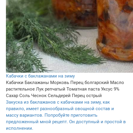
Кабачки с баклажанами на зиму
Кабачки
Баклажаны
Морковь
Перец болгарский
Масло
растительное
Лук репчатый
Томатная паста
Уксус 9%
Сахар
Соль
Чеснок
Сельдерей
Перец острый
Закуска из баклажанов с кабачками на зиму, как
правило, имеет разнообразный овощной состав и
массу вариантов. Попробуйте приготовить
предложенный мной рецепт. Он доступный и простой в
исполнении.