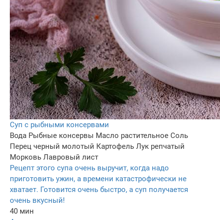
Суп с рыбными консервами
Вода
Рыбные консервы
Масло растительное
Соль
Перец черный молотый
Картофель
Лук репчатый
Морковь
Лавровый лист
Рецепт этого супа очень выручит, когда надо
приготовить ужин, а времени катастрофически не
хватает. Готовится очень быстро, а суп получается
очень вкусный!
40 мин