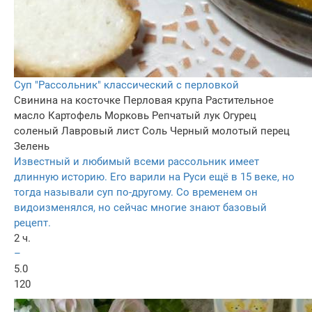
Суп "Рассольник" классический с перловкой
Свинина на косточке
Перловая крупа
Растительное
масло
Картофель
Морковь
Репчатый лук
Огурец
соленый
Лавровый лист
Соль
Черный молотый перец
Зелень
Известный и любимый всеми рассольник имеет
длинную историю. Его варили на Руси ещё в 15 веке, но
тогда называли суп по-другому. Со временем он
видоизменялся, но сейчас многие знают базовый
рецепт.
2 ч.
–
5.0
120