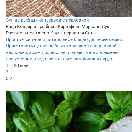
Суп из рыбных консервов с перловкой
Вода
Консервы рыбные
Картофель
Морковь
Лук
Растительное масло
Крупа перловая
Соль
Простое, сытное и питательное блюдо для всей семьи.
Приготовить суп из рыбных консервов с перловкой
несложно, а сам процесс не отнимет много времени,
при условии предварительного замачивания крупы.
1 ч. 20 мин
3
5.0
–