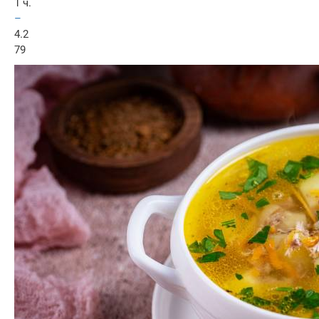
1 ч.
–
4.2
79