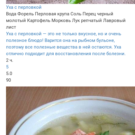
Уха с перловкой
Вода
Форель
Перловая крупа
Соль
Перец черный
молотый
Картофель
Морковь
Лук репчатый
Лавровый
лист
Уха с перловкой — это не только вкусное, но и очень
полезное блюдо! Варится она на рыбном бульоне,
поэтому все полезные вещества в ней остаются. Уха
отлично подходит для восстановления после болезни.
2 ч.
5
5.0
90