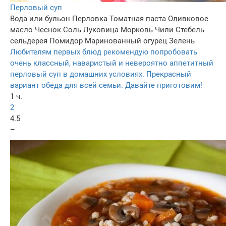
Перловый суп
Вода или бульон
Перловка
Томатная паста
Оливковое
масло
Чеснок
Соль
Луковица
Морковь
Чили
Стебель
сельдерея
Помидор
Маринованный огурец
Зелень
Любителям первых блюд рекомендую попробовать
очень классный, наваристый и невероятно аппетитный
перловый суп в домашних условиях. Прекрасный
вариант обеда для всей семьи. Давайте приготовим!
1 ч.
2
4.5
–