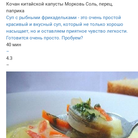
Кочан китайской капусты
Морковь
Соль, перец,
паприка
Суп с рыбными фрикадельками - это очень простой
красивый и вкусный суп, который не только хорошо
насыщает, но и оставляем приятное чувство легкости.
Готовится очень просто. Пробуем?
40 мин
–
4.3
–