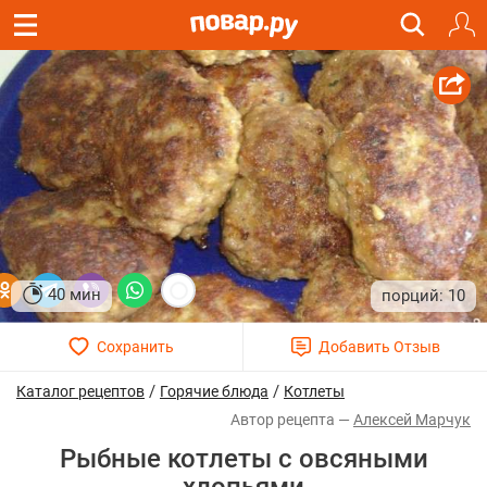
40 мин
10
/
/
Каталог рецептов
Горячие блюда
Котлеты
Алексей Марчук
Рыбные котлеты с овсяными