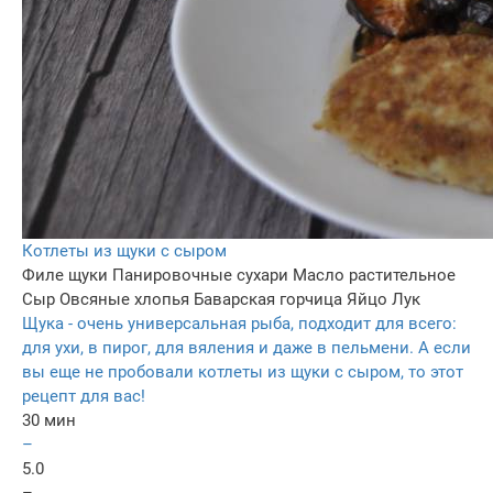
Котлеты из щуки с сыром
Филе щуки
Панировочные сухари
Масло растительное
Сыр
Овсяные хлопья
Баварская горчица
Яйцо
Лук
Щука - очень универсальная рыба, подходит для всего:
для ухи, в пирог, для вяления и даже в пельмени. А если
вы еще не пробовали котлеты из щуки с сыром, то этот
рецепт для вас!
30 мин
–
5.0