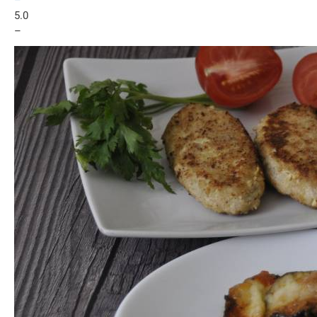
–
5.0
–