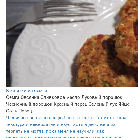
Котлетки из семги
Семга
Овсянка
Оливковое масло
Луковый порошок
Чесночный порошок
Красный перец
Зеленый лук
Яйцо
Соль
Перец
Я сейчас очень люблю рыбные котлеты. У них нежная
текстура и невероятный вкус. Хотя в детстве я их
терпеть не могла, пока меня не научили, как