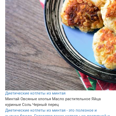
Диетические котлеты из минтая
Минтай
Овсяные хлопья
Масло растительное
Яйца
куриные
Соль
Черный перец
Диетические котлеты из минтая - это полезное и