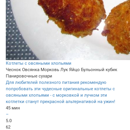
Котлеты с овсяными хлопьями
Чеснок
Овсянка
Морковь
Лук
Яйцо
Бульонный кубик
Панировочные сухари
Для любителей полезного питания рекомендую
попробовать эти чудесные оригинальные котлеты с
овсяными хлопьями - с морковкой и лучком эти
котлетки станут прекрасной альтернативой на ужин!
45 мин
–
5.0
62