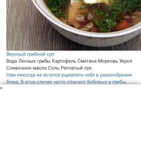
Вкусный грибной суп
Вода
Лесные грибы
Картофель
Сметана
Морковь
Укроп
Сливочное масло
Соль
Репчатый лук
Нам никогда не хочется ущемлять себя в разнообразии
блюд. В этом случае часто спасают бобовые и грибы.
×
Они дают организму необходимые белки и хорошо
насыщают его. Попробуйте грибной супчик.
50 мин
–
4.5
68