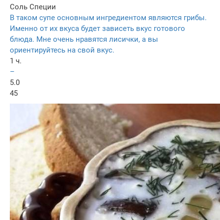
Соль
Специи
В таком супе основным ингредиентом являются грибы.
Именно от их вкуса будет зависеть вкус готового
блюда. Мне очень нравятся лисички, а вы
ориентируйтесь на свой вкус.
1 ч.
–
5.0
45