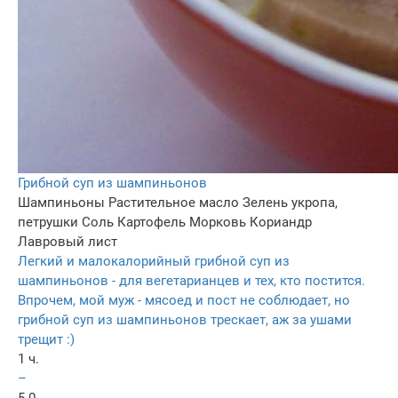
Грибной суп из шампиньонов
Шампиньоны
Растительное масло
Зелень укропа,
петрушки
Соль
Картофель
Морковь
Кориандр
Лавровый лист
Легкий и малокалорийный грибной суп из
шампиньонов - для вегетарианцев и тех, кто постится.
Впрочем, мой муж - мясоед и пост не соблюдает, но
грибной суп из шампиньонов трескает, аж за ушами
трещит :)
1 ч.
–