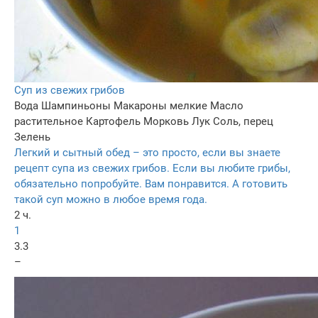
Суп из свежих грибов
Вода
Шампиньоны
Макароны мелкие
Масло
растительное
Картофель
Морковь
Лук
Соль, перец
Зелень
Легкий и сытный обед – это просто, если вы знаете
рецепт супа из свежих грибов. Если вы любите грибы,
обязательно попробуйте. Вам понравится. А готовить
такой суп можно в любое время года.
2 ч.
1
3.3
–