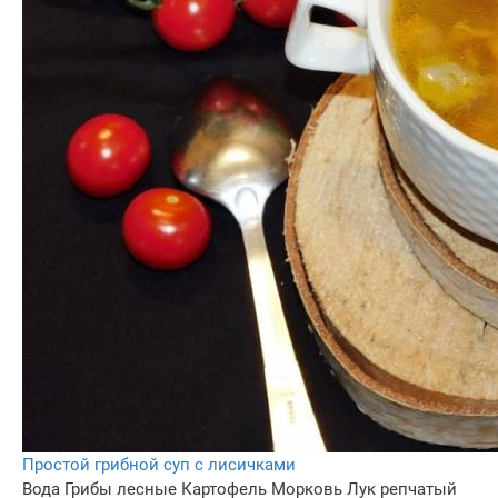
Простой грибной суп с лисичками
Вода
Грибы лесные
Картофель
Морковь
Лук репчатый