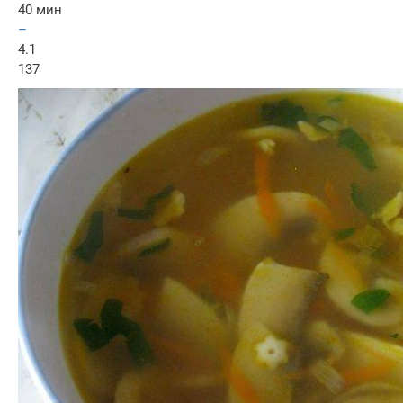
40 мин
–
4.1
137