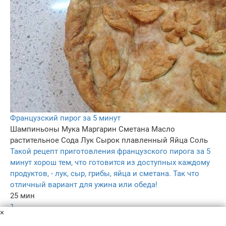
Французский пирог за 5 минут
Шампиньоны
Мука
Маргарин
Сметана
Масло
растительное
Сода
Лук
Сырок плавленный
Яйца
Соль
Такой рецепт приготовления французского пирога за 5
минут хорош тем, что готовится из доступных каждому
продуктов, - лук, сыр, грибы, яйца и сметана. Так что
отличный вариант для ужина или обеда!
25 мин
1
×
4.4