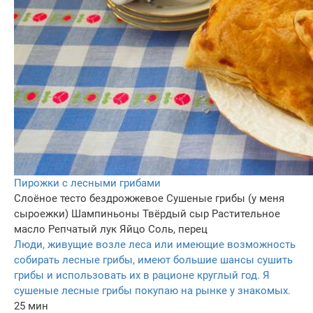
Пирожки с лесными грибами
Слоёное тесто бездрожжевое
Сушеные грибы (у меня
сыроежки)
Шампиньоны
Твёрдый сыр
Растительное
масло
Репчатый лук
Яйцо
Соль, перец
Люди, живущие возле леса или имеющие возможность
собирать лесные грибы, имеют большие шансы сушить
грибы и использовать их в рационе круглый год. Я
сушеные лесные грибы покупаю на рынке у знакомых.
25 мин