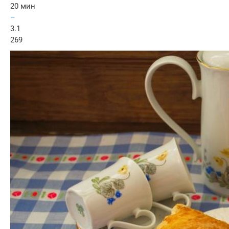
20 мин
–
3.1
269