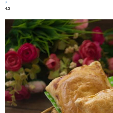
2
4.3
–