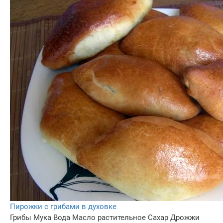
Пирожки с грибами в духовке
Грибы
Мука
Вода
Масло растительное
Сахар
Дрожжи