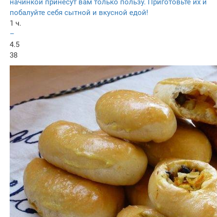
начинкой принесут вам только пользу. Приготовьте их и
побалуйте себя сытной и вкусной едой!
1 ч.
–
4.5
38