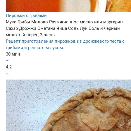
Пирожки с грибами
Мука
Грибы
Молоко
Размягченное масло или маргарин
Сахар
Дрожжи
Сметана
Яйца
Соль
Лук
Соль и черный
молотый перец
Зелень
Рецепт приготовления пирожков из дрожжевого теста с
грибами и репчатым луком.
30 мин
–
4.2
–