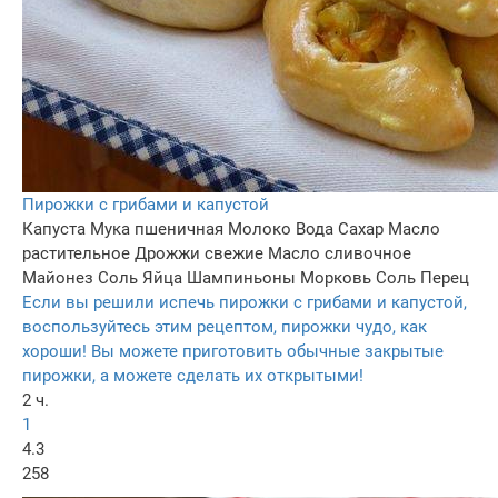
Пирожки с грибами и капустой
Капуста
Мука пшеничная
Молоко
Вода
Сахар
Масло
растительное
Дрожжи свежие
Масло сливочное
Майонез
Соль
Яйца
Шампиньоны
Морковь
Соль
Перец
Если вы решили испечь пирожки с грибами и капустой,
воспользуйтесь этим рецептом, пирожки чудо, как
хороши! Вы можете приготовить обычные закрытые
пирожки, а можете сделать их открытыми!
2 ч.
1
4.3
258