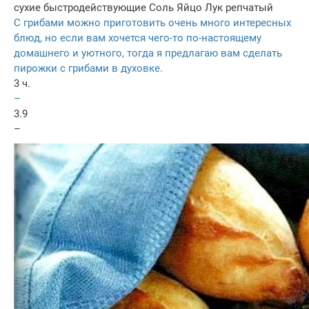
сухие быстродействующие
Соль
Яйцо
Лук репчатый
С грибами можно приготовить очень много интересных
блюд, но если вам хочется чего-то по-настоящему
домашнего и уютного, тогда я предлагаю вам сделать
пирожки с грибами в духовке.
3 ч.
–
3.9
–