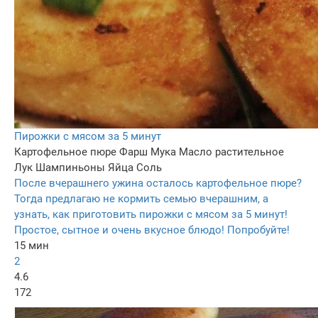
Пирожки с мясом за 5 минут
Картофельное пюре
Фарш
Мука
Масло растительное
Лук
Шампиньоны
Яйца
Соль
После вчерашнего ужина осталось картофельное пюре?
Тогда предлагаю не кормить семью вчерашним, а
узнать, как приготовить пирожки с мясом за 5 минут!
Простое, сытное и очень вкусное блюдо! Попробуйте!
15 мин
2
4.6
172