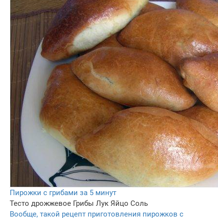
Пирожки с грибами за 5 минут
Тесто дрожжевое
Грибы
Лук
Яйцо
Соль
Вообще, такой рецепт приготовления пирожков с