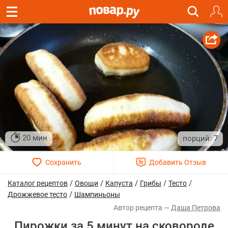
20 мин
7
/
/
/
/
/
Каталог рецептов
Овощи
Капуста
Грибы
Тесто
/
Дрожжевое тесто
Шампиньоны
Даша Петрова
Пирожки за 5 минут на сковороде