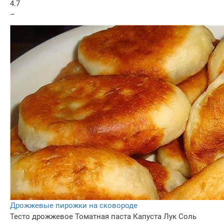
4.7
–
Дрожжевые пирожки на сковороде
Тесто дрожжевое
Томатная паста
Капуста
Лук
Соль