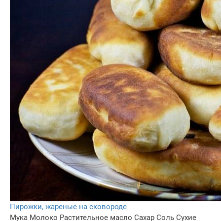
Пирожки, жареные на сковороде
Мука
Молоко
Растительное масло
Сахар
Соль
Сухие