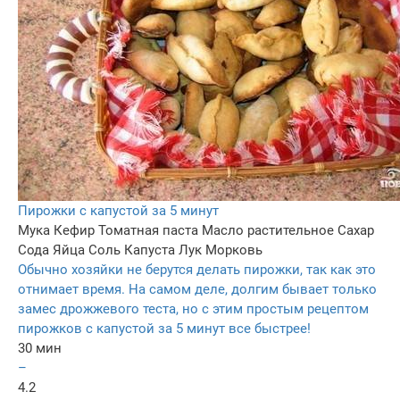
Пирожки с капустой за 5 минут
Мука
Кефир
Томатная паста
Масло растительное
Сахар
Сода
Яйца
Соль
Капуста
Лук
Морковь
Обычно хозяйки не берутся делать пирожки, так как это
отнимает время. На самом деле, долгим бывает только
замес дрожжевого теста, но с этим простым рецептом
пирожков с капустой за 5 минут все быстрее!
30 мин
–
4.2