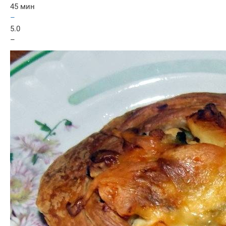
45 мин
–
5.0
–