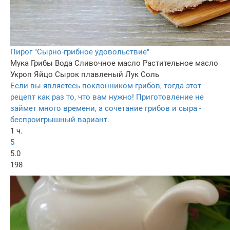
Пирог "Сырно-грибное удовольствие"
Мука
Грибы
Вода
Сливочное масло
Растительное масло
Укроп
Яйцо
Сырок плавленый
Лук
Соль
Если вы являетесь поклонником грибов, тогда этот
рецепт как раз то, что вам нужно! Приготовление не
займет много времени, а сочетание грибов и сыра -
беспроигрышный вариант.
1 ч.
5
5.0
198