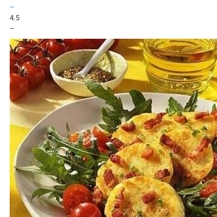
–
4.5
–