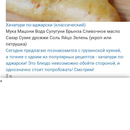
Хачапури по-аджарски (классический)
Мука
Мацони
Вода
Сулугуни
Брынза
Сливочное масло
Сахар
Сухие дрожжи
Соль
Яйцо
Зелень (укроп или
петрушка)
Сегодня предлагаю познакомится с грузинской кухней,
а точнее с одним из популярных рецептов - хачапури по-
аджарски! Это блюдо невозможно обойти стороной, и
однозначно стоит попробовать! Смотрим!
2 ч.
×
19
5.0
–