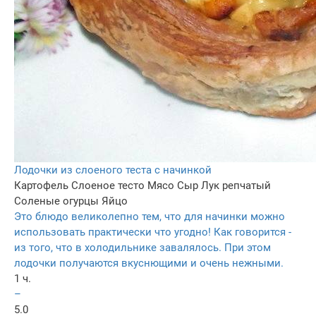
Лодочки из слоеного теста с начинкой
Картофель
Слоеное тесто
Мясо
Сыр
Лук репчатый
Соленые огурцы
Яйцо
Это блюдо великолепно тем, что для начинки можно
использовать практически что угодно! Как говорится -
из того, что в холодильнике завалялось. При этом
лодочки получаются вкуснющими и очень нежными.
1 ч.
–
5.0