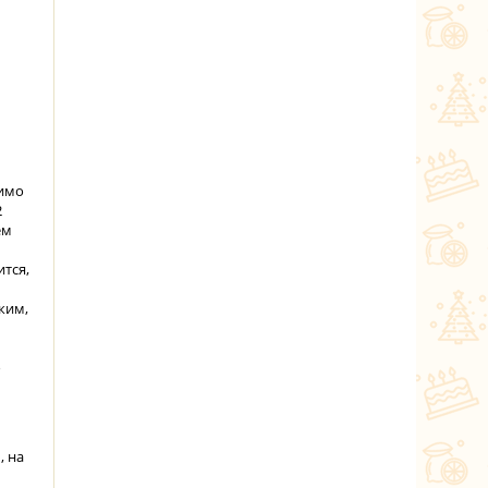
димо
2
ем
тся,
ким,
о
, на