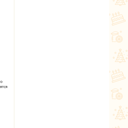
го
ятся