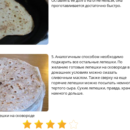
Оставлять ее долго на огне нельзя, она
проготавливается достаточно быстро.
5. Аналогичным способом необходимо
поджарить все остальные лепешки. По
желанию готовые лепешки на сковороде в
домашних условиях можно смазать
сливочным маслом. Также сверху на еще
горячие лепешки можно посыпать немно
тертого сыра. Сухие лепешки, правда, хран
намного дольше.
ешки на сковороде