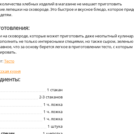
количества хлебных изделий в магазине не мешает приготовить
е лепешки на сковороде. Это быстрое и вкусное блюдо, которое прид
 детям.
отовления:
и на сковороде, которые может приготовить даже неопытный кулинар
ополнить не только интересными специями, но также сыром, зеленью
авное, что за основу берется легкое в приготовлении тесто, с которым
ировать.
т:
Тесто
сская кухня
едиенты:
1
стакан
2-3
стаканов
1
ч. ложка
1
ч. ложка
1
ч. ложка
1
штука
 специи
1
щепотка