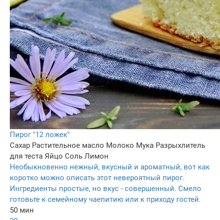
Пирог "12 ложек"
Сахар
Растительное масло
Молоко
Мука
Разрыхлитель
для теста
Яйцо
Соль
Лимон
Необыкновенно нежный, вкусный и ароматный, вот как
коротко можно описать этот невероятный пирог.
Ингредиенты простые, но вкус - совершенный. Смело
готовьте к семейному чаепитию или к приходу гостей.
50 мин