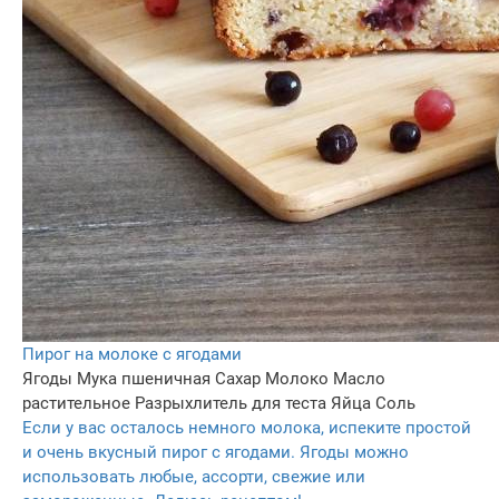
Пирог на молоке с ягодами
Ягоды
Мука пшеничная
Сахар
Молоко
Масло
растительное
Разрыхлитель для теста
Яйца
Соль
Если у вас осталось немного молока, испеките простой
и очень вкусный пирог с ягодами. Ягоды можно
использовать любые, ассорти, свежие или