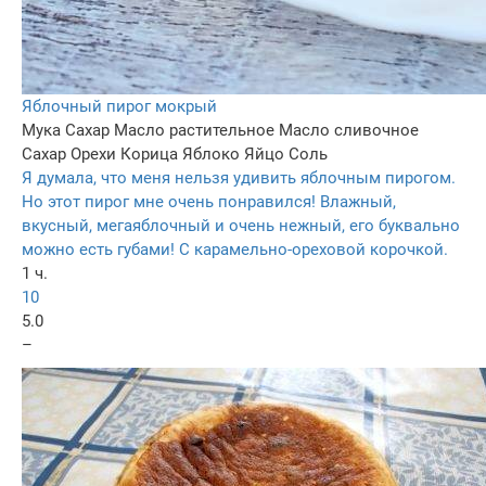
Яблочный пирог мокрый
Мука
Сахар
Масло растительное
Масло сливочное
Сахар
Орехи
Корица
Яблоко
Яйцо
Соль
Я думала, что меня нельзя удивить яблочным пирогом.
Но этот пирог мне очень понравился! Влажный,
вкусный, мегаяблочный и очень нежный, его буквально
можно есть губами! С карамельно-ореховой корочкой.
1 ч.
10
5.0
–