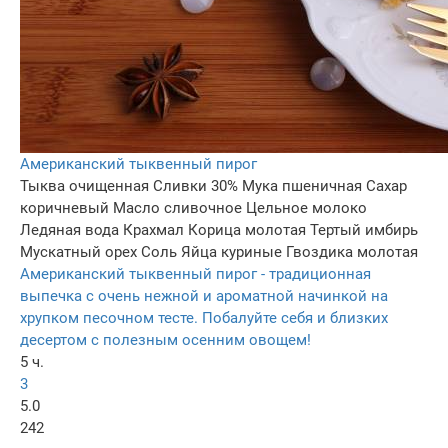
Американский тыквенный пирог
Тыква очищенная
Сливки 30%
Мука пшеничная
Сахар
коричневый
Масло сливочное
Цельное молоко
Ледяная вода
Крахмал
Корица молотая
Тертый имбирь
Мускатный орех
Соль
Яйца куриные
Гвоздика молотая
Американский тыквенный пирог - традиционная
выпечка с очень нежной и ароматной начинкой на
хрупком песочном тесте. Побалуйте себя и близких
десертом с полезным осенним овощем!
5 ч.
3
5.0
242