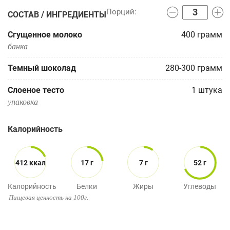
СОСТАВ / ИНГРЕДИЕНТЫ
Сгущенное молоко
400
грамм
банка
Темный шоколад
280-300
грамм
Слоеное тесто
1
штука
упаковка
Калорийность
412 ккал
17 г
7 г
52 г
Калорийность
Белки
Жиры
Углеводы
Пищевая ценность на 100г.