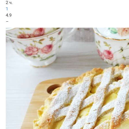
2 ч.
1
4.9
–