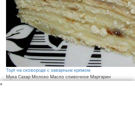
Торт на сковороде с заварным кремом
Мука
Сахар
Молоко
Масло сливочное
Маргарин
Ванильный сахар
Сода
Яйца
Соль
×
Если у вас сломалась духовка или вы на даче и ее
совсем нет - побалуйте себя вот таким тортом. Печется-
жарится он на сковороде.
1 ч.
2
4.4
–