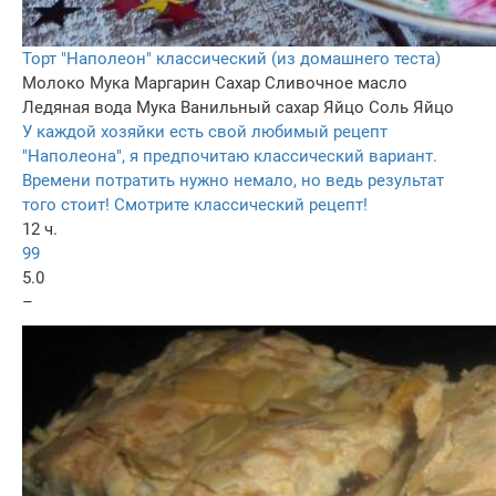
Торт "Наполеон" классический (из домашнего теста)
Молоко
Мука
Маргарин
Сахар
Сливочное масло
Ледяная вода
Мука
Ванильный сахар
Яйцо
Соль
Яйцо
У каждой хозяйки есть свой любимый рецепт
"Наполеона", я предпочитаю классический вариант.
Времени потратить нужно немало, но ведь результат
того стоит! Смотрите классический рецепт!
12 ч.
99
5.0
–