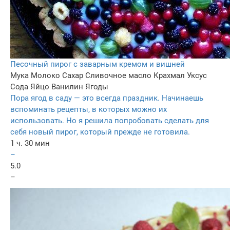
Песочный пирог с заварным кремом и вишней
Мука
Молоко
Сахар
Сливочное масло
Крахмал
Уксус
Сода
Яйцо
Ванилин
Ягоды
Пора ягод в саду — это всегда праздник. Начинаешь
вспоминать рецепты, в которых можно их
использовать. Но я решила попробовать сделать для
себя новый пирог, который прежде не готовила.
1 ч. 30 мин
–
5.0
–