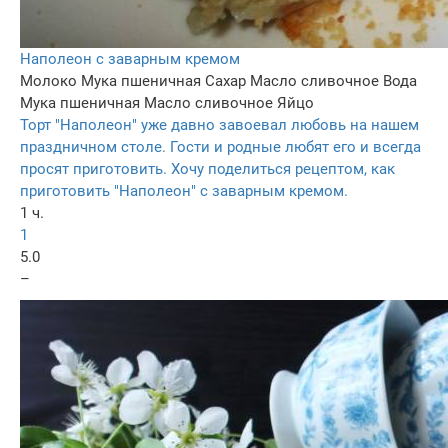
Наполеон с заварным кремом
Молоко
Мука пшеничная
Сахар
Масло сливочное
Вода
Мука пшеничная
Масло сливочное
Яйцо
Торт "Наполеон" уже давно завоевал любовь на нашем
праздничном столе. Гости и родные любят его и всегда
просят приготовить. Хочу поделиться рецептом, как
приготовить "Наполеон" с заварным кремом.
1 ч.
1
5.0
–