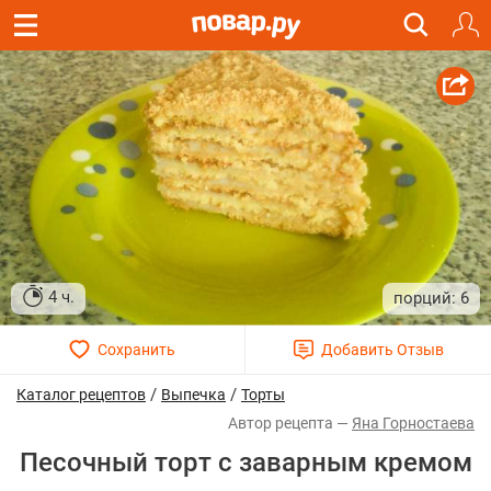
4 ч.
6
/
/
Каталог рецептов
Выпечка
Торты
Яна Горностаева
Песочный торт с заварным кремом