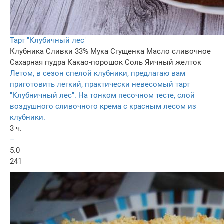
Тарт "Клубичный лес"
Клубника
Сливки 33%
Мука
Сгущенка
Масло сливочное
Сахарная пудра
Какао-порошок
Соль
Яичный желток
Летом, в сезон спелой клубники, предлагаю вам
приготовить легкий, практически невесомый тарт
"Клубничный лес". На тонком песочном тесте, слой
воздушного сливочного крема с красным лесом из
клубники.
3 ч.
–
5.0
241