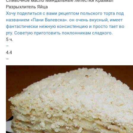
Сливочное масло
Миндальные лепестки
Крахмал
Разрыхлитель
Яйца
Хочу поделиться с вами рецептом польского торта под
названием «Пани Валевска». он очень вкусный, имеет
фантастически нежную консистенцию и просто тает во
рту. Советую приготовить поклонникам сладкого.
5 ч.
–
4.4
–