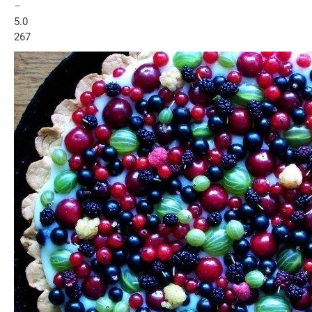
–
5.0
267