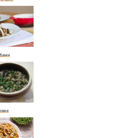
ибами
ховке