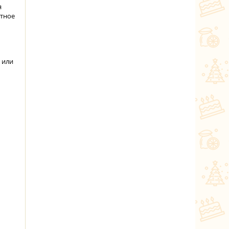
я
ытное
 или