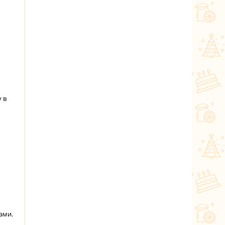
 в
ами.