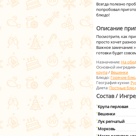
Всегда полезно проб
попробовал пригото
блюдо!
Описание приг
Посмотрите, как при
просто хочет разноо
Важное замечание: н
готовки будет совсе
Назначение:
На обе
Основной ингредиен
крупа
/
Вешенки
Блюдо:
Горячие блю
География кухни:
Ру
Диета:
Постные блю
Состав / Ингр
Крупа перловая
Вешенки
Лук репчатый
Морковь