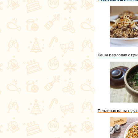
Каша перловая с гр
Перловая каша в ду