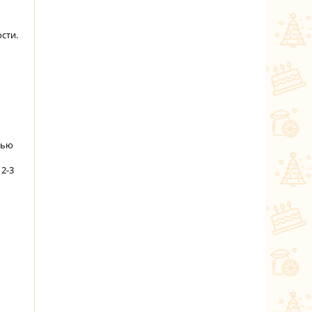
сти.
вью
2-3