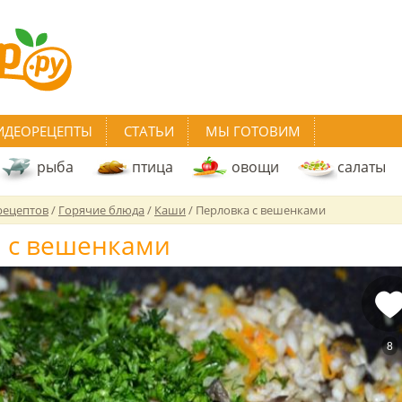
ИДЕОРЕЦЕПТЫ
СТАТЬИ
МЫ ГОТОВИМ
рыба
птица
овощи
салаты
рецептов
/
Горячие блюда
/
Каши
/
Перловка с вешенками
 с вешенками
8