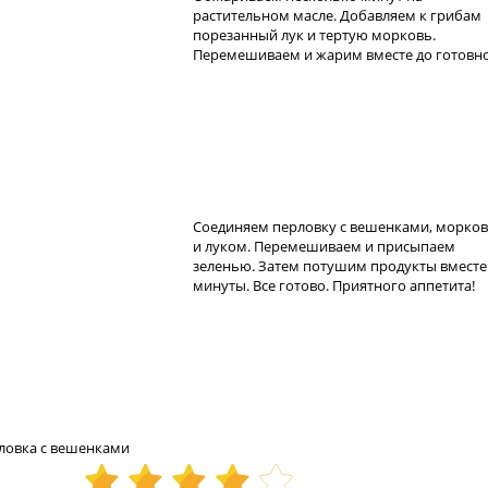
растительном масле. Добавляем к грибам
порезанный лук и тертую морковь.
Перемешиваем и жарим вместе до готовно
Соединяем перловку с вешенками, морко
и луком. Перемешиваем и присыпаем
зеленью. Затем потушим продукты вместе 
минуты. Все готово. Приятного аппетита!
ловка с вешенками