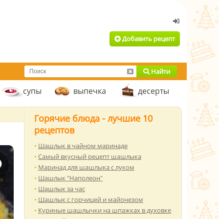
Добавить рецепт
Найти
супы
выпечка
десерты
Горячие блюда - лучшие 10
рецептов
Шашлык в чайном маринаде
Самый вкусный рецепт шашлыка
Маринад для шашлыка с луком
Шашлык "Наполеон"
Шашлык за час
Шашлык с горчицей и майонезом
Куриные шашлычки на шпажках в духовке