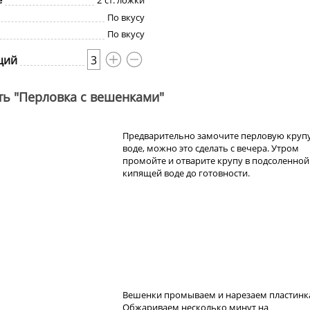
е
2
ст. ложки
По вкусу
По вкусу
ций
3
ть "Перловка с вешенками"
Предварительно замочите перловую крупу
воде, можно это сделать с вечера. Утром
промойте и отварите крупу в подсоленной
кипящей воде до готовности.
Вешенки промываем и нарезаем пластинк
Обжариваем несколько минут на