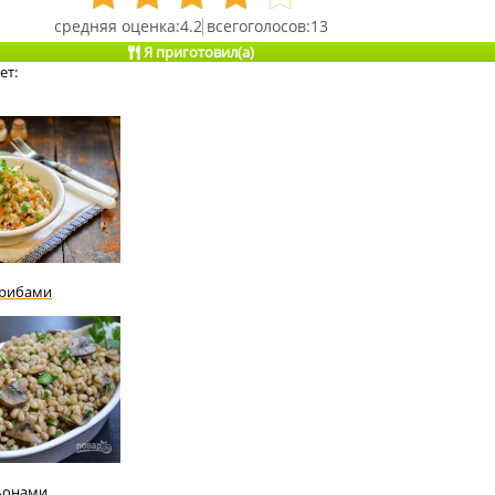
4.2
13
Я приготовил(а)
ет:
грибами
ьонами