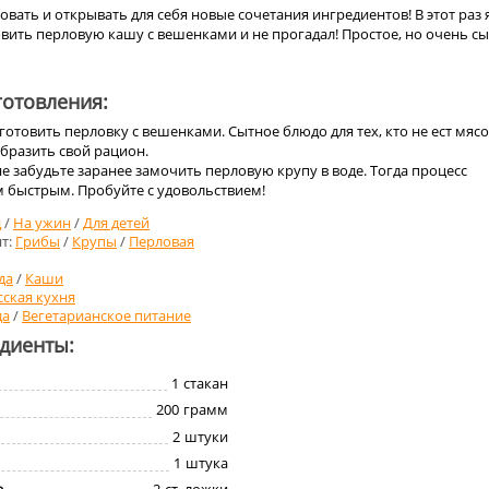
овать и открывать для себя новые сочетания ингредиентов! В этот раз 
вить перловую кашу с вешенками и не прогадал! Простое, но очень с
отовления:
готовить перловку с вешенками. Сытное блюдо для тех, кто не ест мясо
бразить свой рацион.
е забудьте заранее замочить перловую крупу в воде. Тогда процесс
м быстрым. Пробуйте с удовольствием!
д
/
На ужин
/
Для детей
т:
Грибы
/
Крупы
/
Перловая
да
/
Каши
сская кухня
да
/
Вегетарианское питание
едиенты:
1
стакан
200
грамм
2
штуки
1
штука