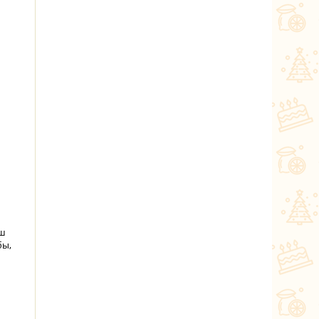
рш
бы,