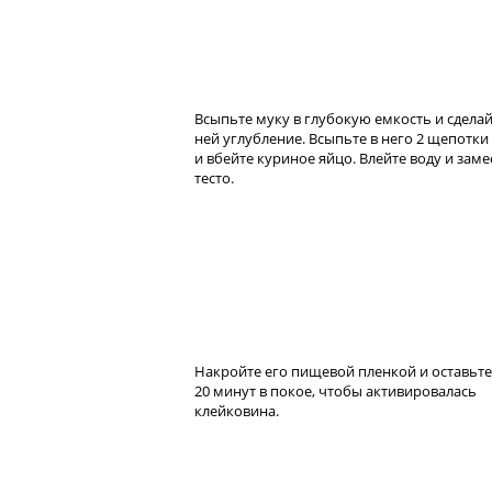
Всыпьте муку в глубокую емкость и сделай
ней углубление. Всыпьте в него 2 щепотки
и вбейте куриное яйцо. Влейте воду и заме
тесто.
Накройте его пищевой пленкой и оставьте
20 минут в покое, чтобы активировалась
клейковина.