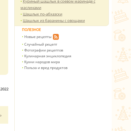
Куриный шашлык в соевом маринаде с
маслинами
Шашлык по-абхазски
Шашлык из баранины с овощами
ПОЛЕЗНОЕ
Новые рецепты
Случайный рецепт
Фотографии рецептов
Кулинарная энциклопедия
Кухни народов мира
Польза и вред продуктов
.2022
ь