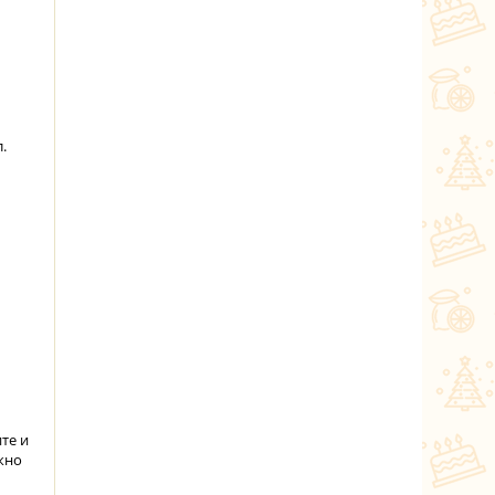
.
те и
жно