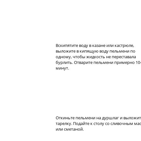
Вскипятите воду в казане или кастрюле,
выложите в кипящую воду пельмени по
одному, чтобы жидкость не переставала
бурлить. Отварите пельмени примерно 10
минут.
Откиньте пельмени на дуршлаг и выложит
тарелку. Подайте к столу со сливочным ма
или сметаной.