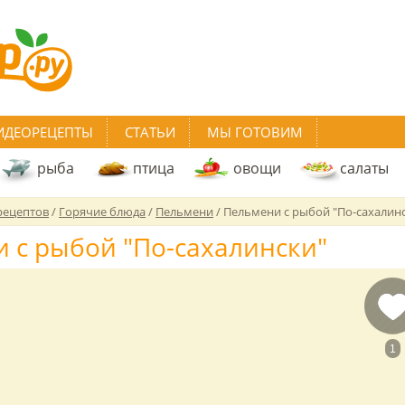
ИДЕОРЕЦЕПТЫ
СТАТЬИ
МЫ ГОТОВИМ
рыба
птица
овощи
салаты
рецептов
/
Горячие блюда
/
Пельмени
/
Пельмени с рыбой "По-сахалин
 с рыбой "По-сахалински"
1