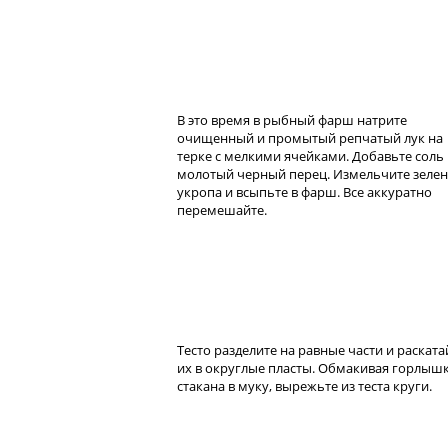
В это время в рыбный фарш натрите
очищенный и промытый репчатый лук на
терке с мелкими ячейками. Добавьте соль
молотый черный перец. Измельчите зеле
укропа и всыпьте в фарш. Все аккуратно
перемешайте.
Тесто разделите на равные части и раската
их в округлые пласты. Обмакивая горлыш
стакана в муку, вырежьте из теста круги.