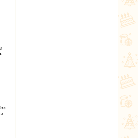
 и
нь
йте
ко