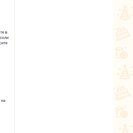
те в
 соли
сите
 на