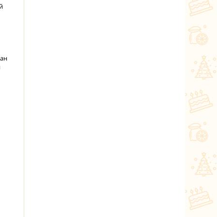
й
ран
и