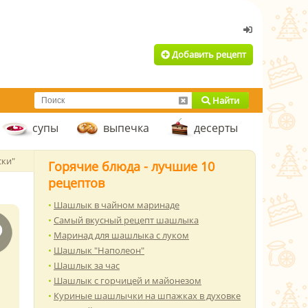
Добавить рецепт
Найти
супы
выпечка
десерты
ски"
Горячие блюда - лучшие 10
рецептов
Шашлык в чайном маринаде
Самый вкусный рецепт шашлыка
Маринад для шашлыка с луком
Шашлык "Наполеон"
Шашлык за час
Шашлык с горчицей и майонезом
Куриные шашлычки на шпажках в духовке