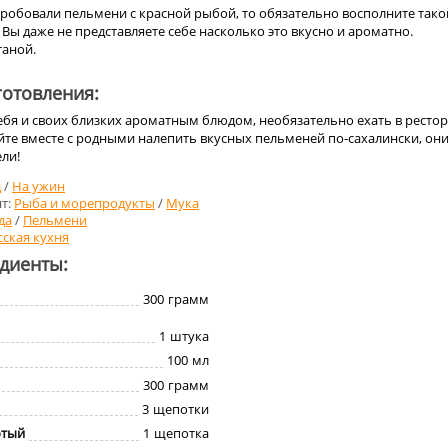
пробовали пельмени с красной рыбой, то обязательно восполните тако
Вы даже не представляете себе насколько это вкусно и ароматно.
таной.
отовления:
ебя и своих близких ароматным блюдом, необязательно ехать в ресто
йте вместе с родными налепить вкусных пельменей по-сахалински, он
ели!
д
/
На ужин
т:
Рыба и морепродукты
/
Мука
да
/
Пельмени
сская кухня
едиенты:
300
грамм
1
штука
100
мл
300
грамм
3
щепотки
отый
1
щепотка