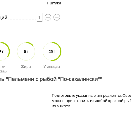
1
штука
ций
1
7 г
6 г
25 г
лки
Жиры
Углеводы
100г.
ть "Пельмени с рыбой "По-сахалински""
Подготовьте указанные ингредиенты. Фа
можно приготовить из любой красной ры
из мякоти.