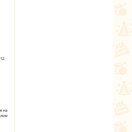
-12
е на
слом