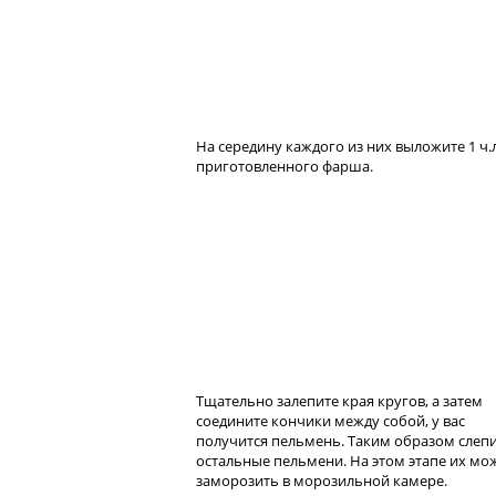
На середину каждого из них выложите 1 ч.л
приготовленного фарша.
Тщательно залепите края кругов, а затем
соедините кончики между собой, у вас
получится пельмень. Таким образом слепи
остальные пельмени. На этом этапе их мо
заморозить в морозильной камере.