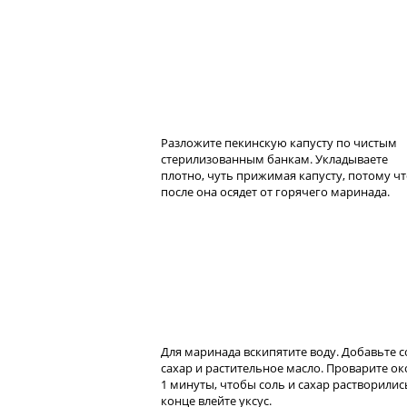
Разложите пекинскую капусту по чистым
стерилизованным банкам. Укладываете
плотно, чуть прижимая капусту, потому ч
после она осядет от горячего маринада.
Для маринада вскипятите воду. Добавьте с
сахар и растительное масло. Проварите ок
1 минуты, чтобы соль и сахар растворились
конце влейте уксус.