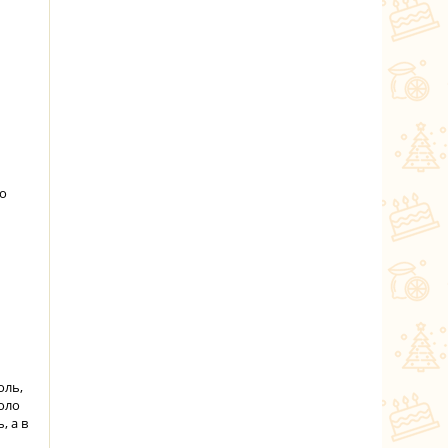
то
оль,
оло
, а в