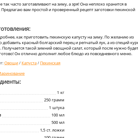
 так часто заготавливают на зиму, а зря! Она неплохо хранится в
 Предлагаю вам простой и проверенный рецепт заготовки пекинской
отовления:
робнее, как приготовить пекинскую капусту на зиму. По желанию из
 добавить красный болгарский перец и репчатый лук, а из специй ку
. Получается такой зимний овощной салат, который после нужно буде
 готово! Он отлично дополнит любое блюдо из повседневного меню.
т:
Овощи
/
Капуста
/
Пекинская
аринование
едиенты:
1
кг
250
грамм
1
штука
е
100
мл
500
мл
1,5
ст. ложки
100
грамм