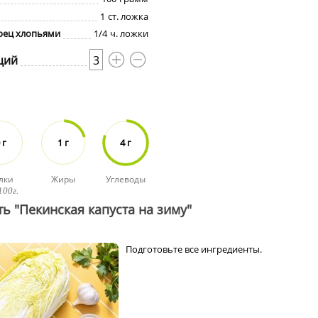
1
ст. ложка
рец хлопьями
1/4
ч. ложки
ций
3
 г
1 г
4 г
лки
Жиры
Углеводы
100г.
ь "Пекинская капуста на зиму"
Подготовьте все ингредиенты.