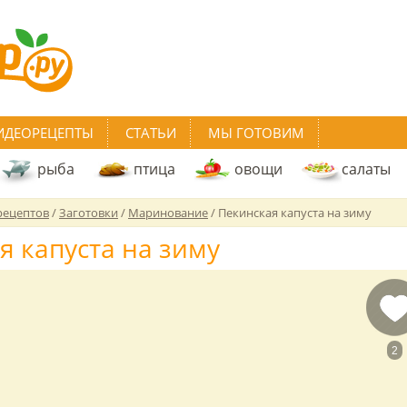
ИДЕОРЕЦЕПТЫ
СТАТЬИ
МЫ ГОТОВИМ
рыба
птица
овощи
салаты
рецептов
/
Заготовки
/
Маринование
/
Пекинская капуста на зиму
я капуста на зиму
2