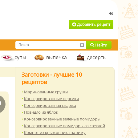
Добавить рецепт
Найти
супы
выпечка
десерты
Заготовки - лучшие 10
рецептов
Маринованные груши
Консервированные персики
Консервированная спаржа
Повидло из яблок
Консервированные зеленые помидоры
Консервированные помидоры со свеклой
Компот из крыжовника на зиму