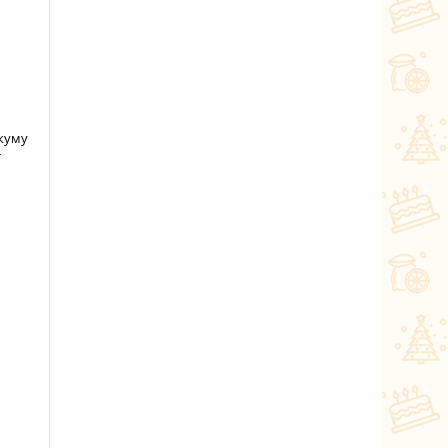
ркуму
т