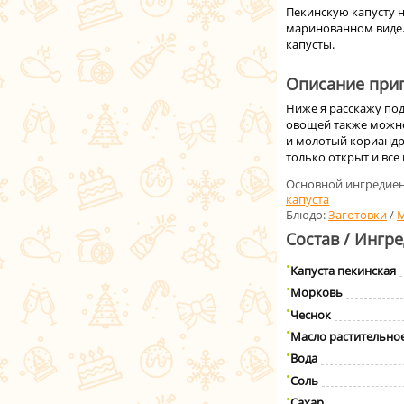
Пекинскую капусту не
маринованном виде.
капусты.
Описание приг
Ниже я расскажу под
овощей также можно
и молотый кориандр
только открыт и все
Основной ингредиен
капуста
Блюдо:
Заготовки
/
М
Состав / Ингр
Капуста пекинская
Морковь
Чеснок
Масло растительно
Вода
Соль
Сахар