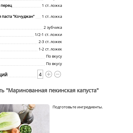
 перец
1
ст. ложка
 паста "Кочуджан"
1
ст. ложка
2
зубчика
1/2-1
ст. ложки
2-3
ст. ложек
1-2
ст. ложек
По вкусу
По вкусу
ций
4
ть "Маринованная пекинская капуста"
Подготовьте ингредиенты.