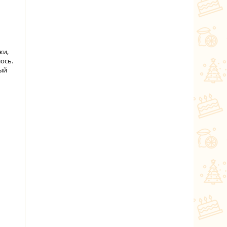
ки,
ось.
ный