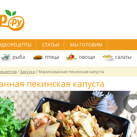
ИДЕОРЕЦЕПТЫ
СТАТЬИ
МЫ ГОТОВИМ
рыба
птица
овощи
салаты
рецептов
/
Закуски
/
Маринованная пекинская капуста
нная пекинская капуста
3