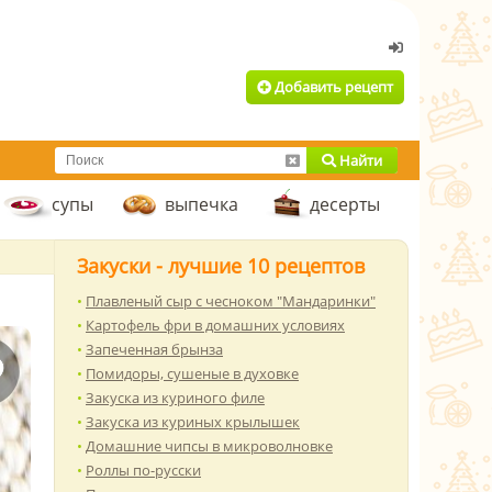
Добавить рецепт
Найти
супы
выпечка
десерты
Закуски - лучшие 10 рецептов
Плавленый сыр с чесноком "Мандаринки"
Картофель фри в домашних условиях
Запеченная брынза
Помидоры, сушеные в духовке
Закуска из куриного филе
Закуска из куриных крылышек
Домашние чипсы в микроволновке
Роллы по-русски