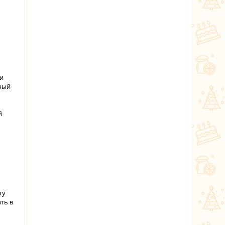
и
ный
й
ту
ть в