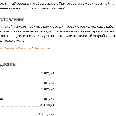
 отличный овощ для любых закусок. Приготовьте ее маринованной на
чень вкусно, просто, ароматно и сочно!
отовления:
к такой капусте любимые вами овощи – редьку, редис, молодые кабач
ное условие – тонкая нарезка, чтобы все вместе хорошо промариновал
йского перца или пасты "Кочуджан", замените на молотый острый крас
ет тоже вкусно!
т:
Овощи
/
Капуста
/
Пекинская
едиенты:
1
штука
1
штука
1
штука
ец
1
штука
2-3
штук
1/2
пучка