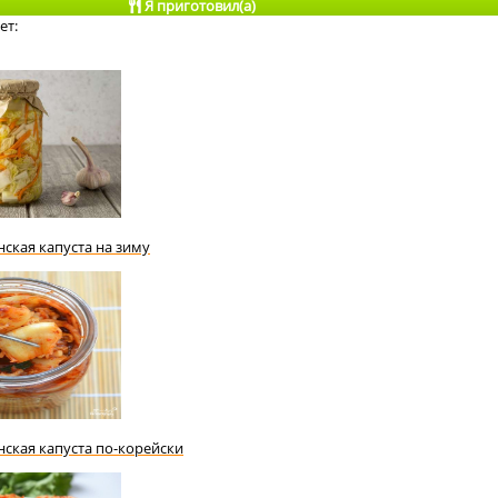
Я приготовил(а)
ет:
ская капуста на зиму
ская капуста по-корейски