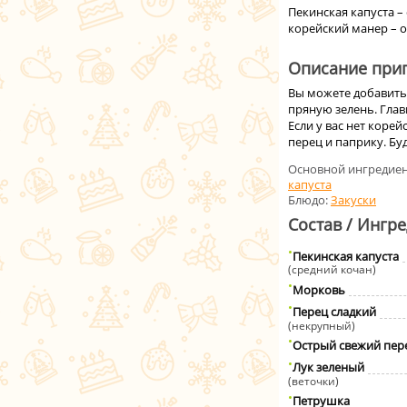
Пекинская капуста –
корейский манер – о
Описание приг
Вы можете добавить 
пряную зелень. Глав
Если у вас нет коре
перец и паприку. Буд
Основной ингредиен
капуста
Блюдо:
Закуски
Состав / Ингр
Пекинская капуста
(средний кочан)
Морковь
Перец сладкий
(некрупный)
Острый свежий пер
Лук зеленый
(веточки)
Петрушка