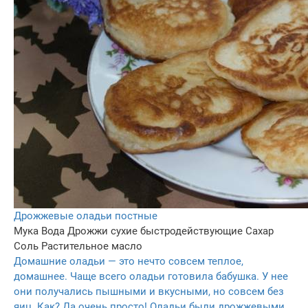
Дрожжевые оладьи постные
Мука
Вода
Дрожжи сухие быстродействующие
Сахар
Соль
Растительное масло
Домашние оладьи — это нечто совсем теплое,
домашнее. Чаще всего оладьи готовила бабушка. У нее
они получались пышными и вкусными, но совсем без
яиц. Как? Да очень просто! Оладьи были дрожжевыми.