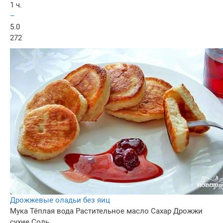
1 ч.
–
5.0
272
Дрожжевые оладьи без яиц
Мука
Тёплая вода
Растительное масло
Сахар
Дрожжи
сухие
Соль