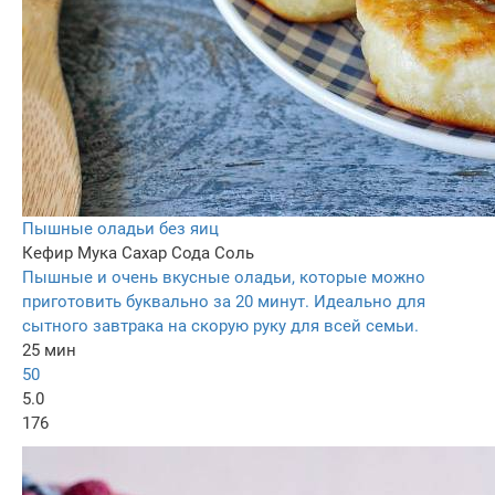
Пышные оладьи без яиц
Кефир
Мука
Сахар
Сода
Соль
Пышные и очень вкусные оладьи, которые можно
приготовить буквально за 20 минут. Идеально для
сытного завтрака на скорую руку для всей семьи.
25 мин
50
5.0
176