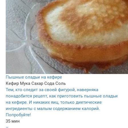
Пышные оладьи на кефире
Кефир
Мука
Сахар
Сода
Соль
Тем, кто следит за своей фигурой, наверняка
понадобится рецепт, как приготовить пышные оладьи
на кефире. И никаких яиц, только диетические
ингредиенты с малым содержанием калорий.
Попробуйте!
35 мин
–