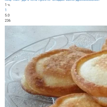
1 ч.
1
5.0
236