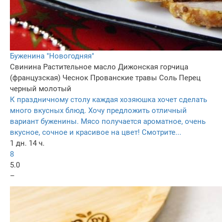
Буженина "Новогодняя"
Свинина
Растительное масло
Дижонская горчица
(французская)
Чеснок
Прованские травы
Соль
Перец
черный молотый
К праздничному столу каждая хозяюшка хочет сделать
много вкусных блюд. Хочу предложить отличный
вариант буженины. Мясо получается ароматное, очень
вкусное, сочное и красивое на цвет! Смотрите...
1 дн. 14 ч.
8
5.0
–