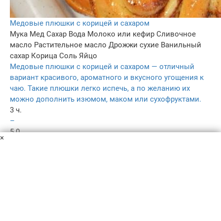
Медовые плюшки с корицей и сахаром
Мука
Мед
Сахар
Вода
Молоко или кефир
Сливочное
масло
Растительное масло
Дрожжи сухие
Ванильный
сахар
Корица
Соль
Яйцо
Медовые плюшки с корицей и сахаром — отличный
вариант красивого, ароматного и вкусного угощения к
чаю. Такие плюшки легко испечь, а по желанию их
можно дополнить изюмом, маком или сухофруктами.
3 ч.
–
5.0
×
–