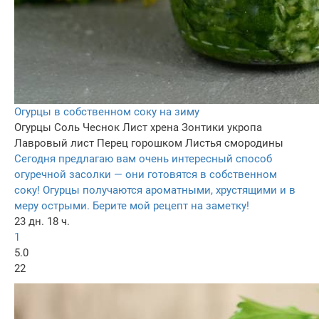
Огурцы в собственном соку на зиму
Огурцы
Соль
Чеснок
Лист хрена
Зонтики укропа
Лавровый лист
Перец горошком
Листья смородины
Сегодня предлагаю вам очень интересный способ
огуречной засолки — они готовятся в собственном
соку! Огурцы получаются ароматными, хрустящими и в
меру острыми. Берите мой рецепт на заметку!
23 дн. 18 ч.
1
5.0
22