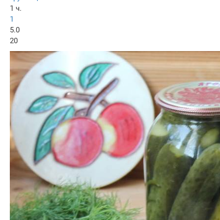
1 ч.
1
5.0
20