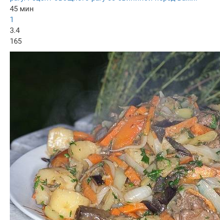
45 мин
1
3.4
165