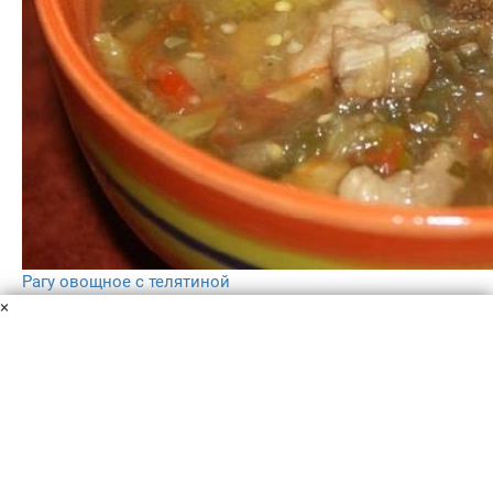
Рагу овощное с телятиной
Телятина
Чеснок
Красный острый перец
Кабачки
×
Баклажаны
Перец болгарский
Помидоры
Зелень
Соль
Перец
Овощное рагу можно готовить на плите, но в последнее
время для этих целей я предпочитаю мультиварку!
Удобно, быстро и вкусно! Рагу получается очень
сытным, так что никто не останется голодным!
1 ч.