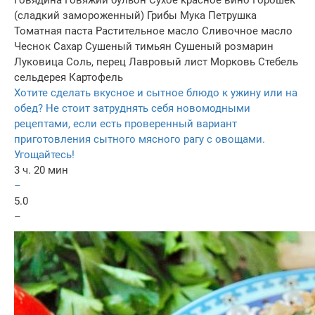
Говядина
Говяжий бульон
Сухое красное вино
Горошек
(сладкий замороженный)
Грибы
Мука
Петрушка
Томатная паста
Растительное масло
Сливочное масло
Чеснок
Сахар
Сушеный тимьян
Сушеный розмарин
Луковица
Соль, перец
Лавровый лист
Морковь
Стебель
сельдерея
Картофель
Хотите сделать вкусное и сытное блюдо к ужину или на
обед? Не стоит затруднять себя новомодными
рецептами, если есть проверенный вариант
приготовления сытного мясного рагу с овощами.
Угощайтесь!
3 ч. 20 мин
–
5.0
–