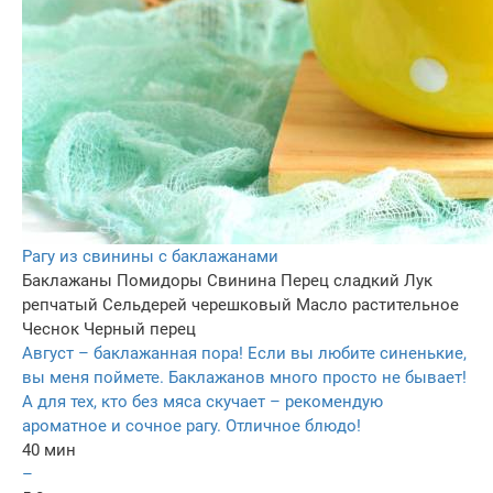
Рагу из свинины с баклажанами
Баклажаны
Помидоры
Свинина
Перец сладкий
Лук
репчатый
Сельдерей черешковый
Масло растительное
Чеснок
Черный перец
Август – баклажанная пора! Если вы любите синенькие,
вы меня поймете. Баклажанов много просто не бывает!
А для тех, кто без мяса скучает – рекомендую
ароматное и сочное рагу. Отличное блюдо!
40 мин
–