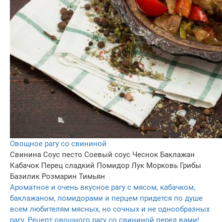
Овощное рагу со свининой
Свинина
Соус песто
Соевый соус
Чеснок
Баклажан
Кабачок
Перец сладкий
Помидор
Лук
Морковь
Грибы
Базилик
Розмарин
Тимьян
Ароматное и очень вкусное рагу с мясом, кабачком,
баклажаном, помидорами и перцем придется по душе
всем любителям мясных, но сочных и не однообразных
рагу. Рецепт овощного рагу со свининой перед вами!