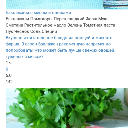
Баклажаны с мясом и овощами
Баклажаны
Помидоры
Перец сладкий
Фарш
Мука
Сметана
Растительное масло
Зелень
Томатная паста
Лук
Чеснок
Соль
Специи
Вкусное и питательное блюдо из овощей и мясного
фарша. В сезон баклажан рекомендую непременно
попробовать! Что может быть лучше свежих овощей,
тушеных с мясом?
1 ч.
6
5.0
142