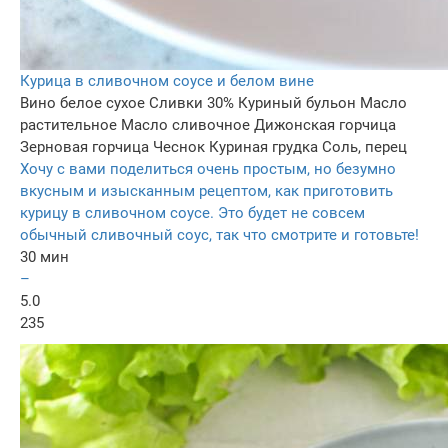
Курица в сливочном соусе и белом вине
Вино белое сухое
Сливки 30%
Куриный бульон
Масло
растительное
Масло сливочное
Дижонская горчица
Зерновая горчица
Чеснок
Куриная грудка
Соль, перец
Хочу с вами поделиться очень простым, но безумно
вкусным и изысканным рецептом, как приготовить
курицу в сливочном соусе. Это будет не совсем
обычный сливочный соус, так что смотрите и готовьте!
30 мин
–
5.0
235