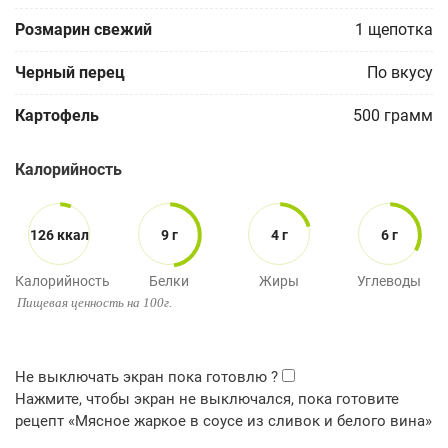
Розмарин свежий
1
щепотка
Черный перец
По вкусу
Картофель
500
грамм
Калорийность
126 ккал
9 г
4 г
6 г
Калорийность
Белки
Жиры
Углеводы
Пищевая ценность на 100г.