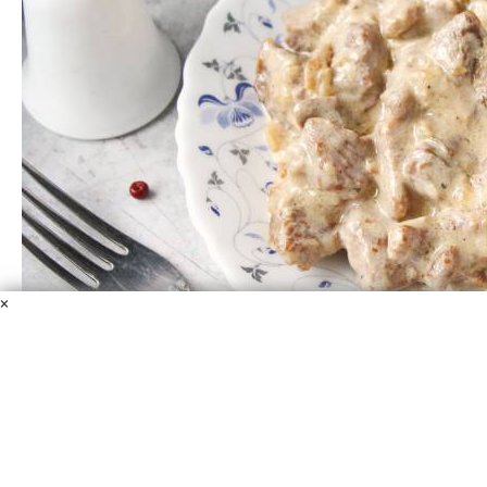
×
Цюрихское жаркое из телятины с грибами
Телятина
Грибы
Сливки
Вино
Масло растительное