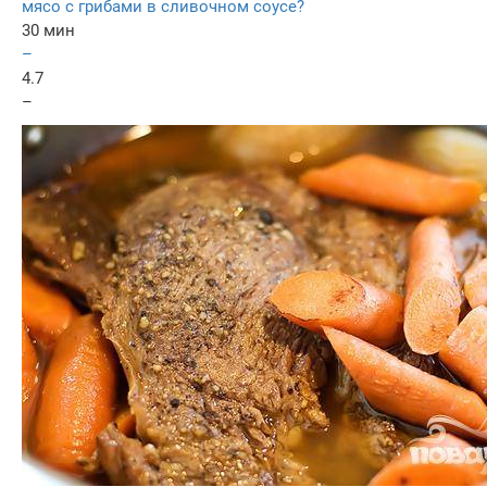
мясо с грибами в сливочном соусе?
30 мин
–
4.7
–