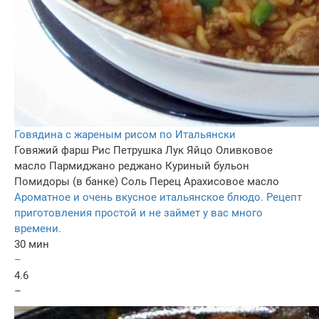
Говядина с жареным рисом по Итальянски
Говяжий фарш
Рис
Петрушка
Лук
Яйцо
Оливковое
масло
Пармиджано реджано
Куриный бульон
Помидоры (в банке)
Соль
Перец
Арахисовое масло
Ароматное и очень вкусное итальянское блюдо. Рецепт
приготовления простой и не займет у вас много
времени.
30 мин
–
4.6
–