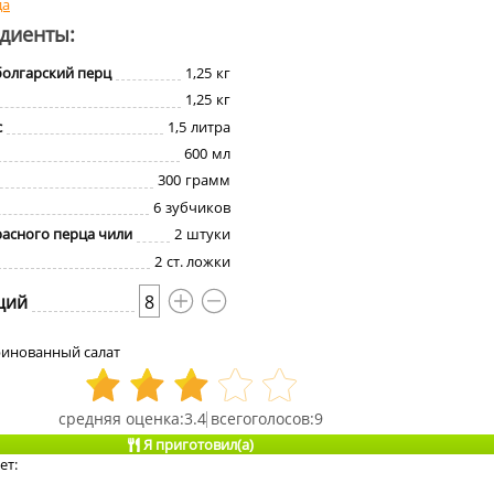
да
едиенты:
болгарский перц
1,25
кг
1,25
кг
с
1,5
литра
600
мл
300
грамм
6
зубчиков
расного перца чили
2
штуки
2
ст. ложки
ций
8
инованный салат
3.4
9
Я приготовил(а)
ет: