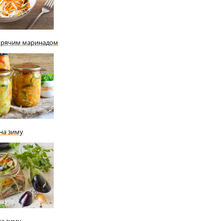
 горячим маринадом
на зиму