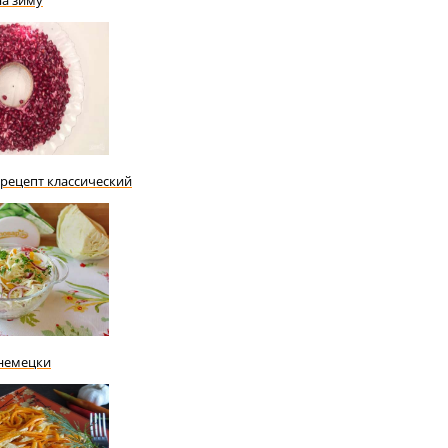
на зиму
 рецепт классический
-немецки