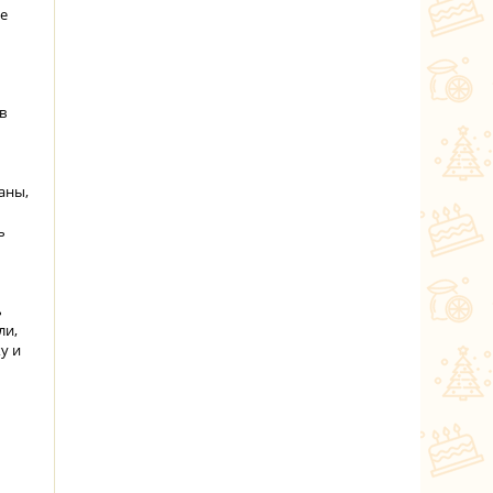
те
в
аны,
ь
ь
ли,
у и