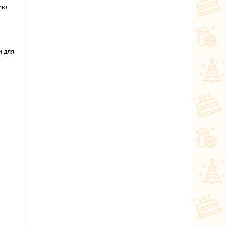
нию
и для