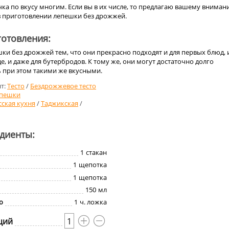
ка по вкусу многим. Если вы в их числе, то предлагаю вашему внима
в приготовлении лепешки без дрожжей.
отовления:
и без дрожжей тем, что они прекрасно подходят и для первых блюд, 
е, и даже для бутербродов. К тому же, они могут достаточно долго
ь при этом такими же вкусными.
т:
Тесто
/
Бездрожжевое тесто
пешки
сская кухня
/
Таджикская
/
едиенты:
1
стакан
1
щепотка
1
щепотка
150
мл
о
1
ч. ложка
ций
1