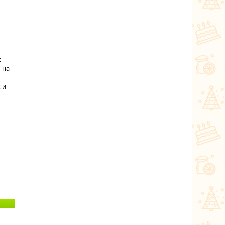
х
 на
 и