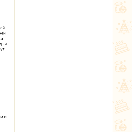
жей
ней
ки
ир и
ут.
ем и