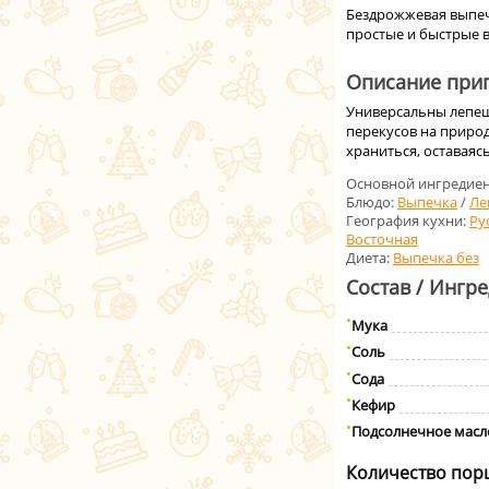
Бездрожжевая выпеч
простые и быстрые 
Описание приг
Универсальны лепешк
перекусов на природ
храниться, оставаяс
Основной ингредиен
Блюдо:
Выпечка
/
Ле
География кухни:
Ру
Восточная
Диета:
Выпечка без
Состав / Ингр
Мука
Соль
Сода
Кефир
Подсолнечное масл
Количество пор