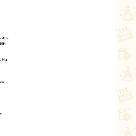
чить
или
. На
мо
ь