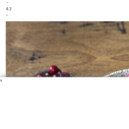
–
4.2
–
×