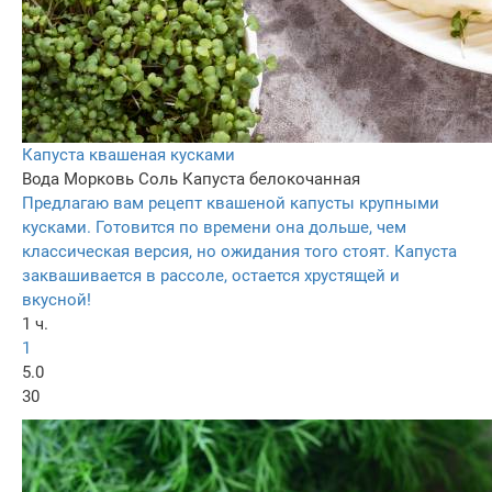
Капуста квашеная кусками
Вода
Морковь
Соль
Капуста белокочанная
Предлагаю вам рецепт квашеной капусты крупными
кусками. Готовится по времени она дольше, чем
классическая версия, но ожидания того стоят. Капуста
заквашивается в рассоле, остается хрустящей и
вкусной!
1 ч.
1
5.0
30