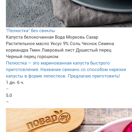
"Пелюстка" без свеклы
Капуста белокочанная
Вода
Морковь
Сахар
Растительное масло
Уксус 9%
Соль
Чеснок
Семена
кориандра
Тмин
Лавровый лист
Душистый перец
Черный перец горошком
Пелюстка — это маринованная капуста быстрого
приготовления. Название связано со способом нарезки
капусты в форме лепестков. Предлагаю приготовить!
1 дн. 6 ч.
–
5.0
–