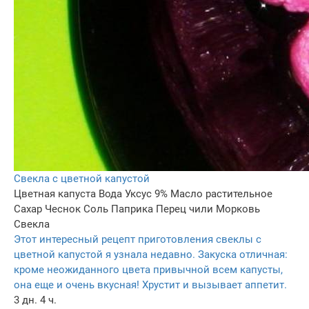
Свекла с цветной капустой
Цветная капуста
Вода
Уксус 9%
Масло растительное
Сахар
Чеснок
Соль
Паприка
Перец чили
Морковь
Свекла
Этот интересный рецепт приготовления свеклы с
цветной капустой я узнала недавно. Закуска отличная:
кроме неожиданного цвета привычной всем капусты,
она еще и очень вкусная! Хрустит и вызывает аппетит.
3 дн. 4 ч.