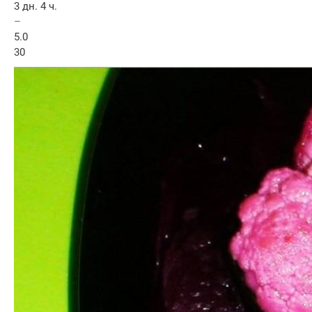
3 дн. 4 ч.
–
5.0
30