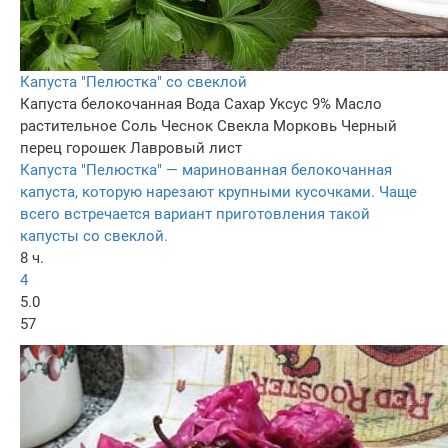
Капуста "Пелюстка" со свеклой
Капуста белокочанная
Вода
Сахар
Уксус 9%
Масло
растительное
Соль
Чеснок
Свекла
Морковь
Черный
перец горошек
Лавровый лист
Капуста "Пелюстка" — маринованная белокочанная
капуста, которую нарезают крупными кусочками. Чаще
всего встречается вариант приготовления такой
капусты со свеклой.
8 ч.
4
5.0
57