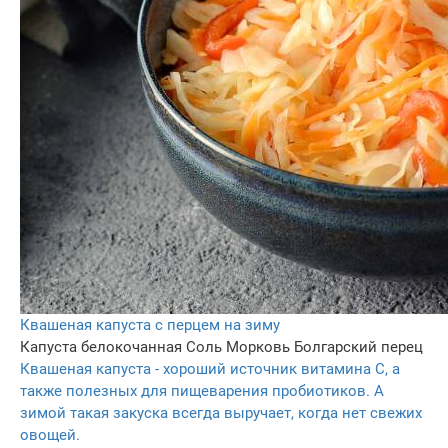
Квашеная капуста с перцем на зиму
Капуста белокочанная
Соль
Морковь
Болгарский перец
Квашеная капуста - хороший источник витамина С, а
также полезных для пищеварения пробиотиков. А
зимой такая закуска всегда выручает, когда нет свежих
овощей.