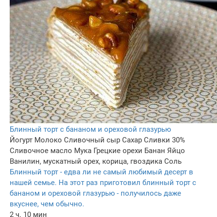
Блинный торт с бананом и ореховой глазурью
Йогурт
Молоко
Сливочный сыр
Сахар
Сливки 30%
Сливочное масло
Мука
Грецкие орехи
Банан
Яйцо
Ванилин, мускатный орех, корица, гвоздика
Соль
Блинный торт - едва ли не самый любимый десерт в
нашей семье. На этот раз приготовил блинный торт с
бананом и ореховой глазурью - получилось даже
вкуснее, чем обычно.
2 ч. 10 мин