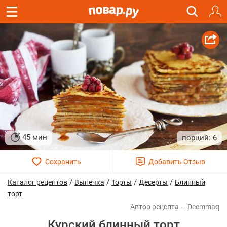
45 мин
6
/
/
/
/
Каталог рецептов
Выпечка
Торты
Десерты
Блинный
торт
Deemmaq
Курский блинный торт