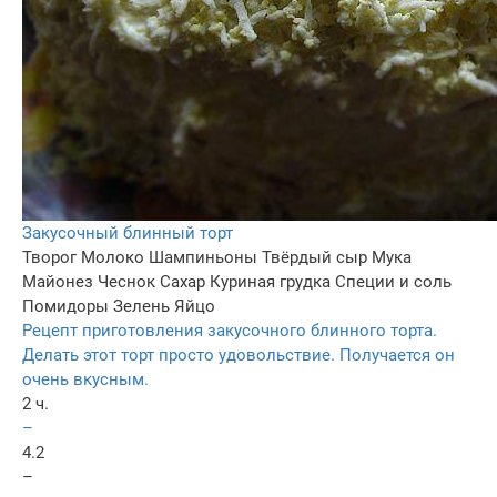
Закусочный блинный торт
Творог
Молоко
Шампиньоны
Твёрдый сыр
Мука
Майонез
Чеснок
Сахар
Куриная грудка
Специи и соль
Помидоры
Зелень
Яйцо
Рецепт приготовления закусочного блинного торта.
Делать этот торт просто удовольствие. Получается он
очень вкусным.
2 ч.
–
4.2
–