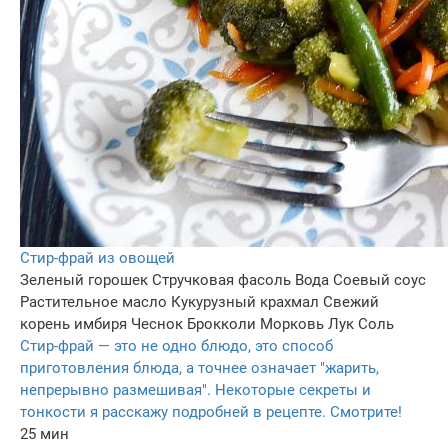
Стир-фрай из овощей
Зеленый горошек
Стручковая фасоль
Вода
Соевый соус
Растительное масло
Кукурузный крахмал
Свежий
корень имбиря
Чеснок
Брокколи
Морковь
Лук
Соль
Стир-фрай — это не одно блюдо, это способ
приготовления блюда, а точнее означает "жарить,
непрерывно размешивая". Некоторые секреты и
тонкости я расскажу подробней в рецепте. Смотрите!
25 мин