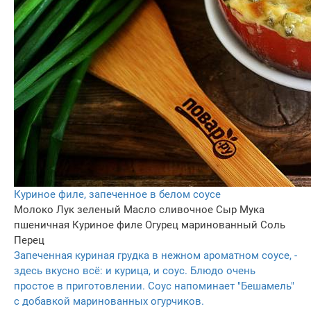
Куриное филе, запеченное в белом соусе
Молоко
Лук зеленый
Масло сливочное
Сыр
Мука
пшеничная
Куриное филе
Огурец маринованный
Соль
Перец
Запеченная куриная грудка в нежном ароматном соусе, -
здесь вкусно всё: и курица, и соус. Блюдо очень
простое в приготовлении. Соус напоминает "Бешамель"
с добавкой маринованных огурчиков.