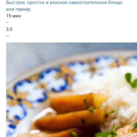
Быстрое, простое и вкусное самостоятельное блюдо
или гарнир.
15 мин
–
3.0
–