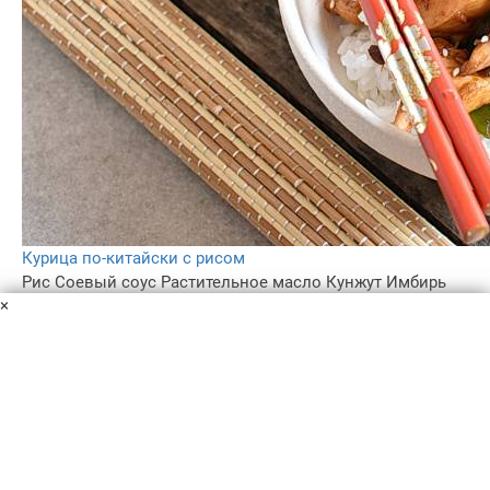
Курица по-китайски с рисом
Рис
Соевый соус
Растительное масло
Кунжут
Имбирь
×
Зеленый лук
Рисовый уксус
Кунжутное масло
Чеснок
Перечная острая паста
Смесь китайских пряностей
Куриное филе
Лук репчатый
Сладкий перец
Соль
Перец
Ароматная острая курица по-китайски готовится очень
быстро. Секрет в технике стир-фрай, когда мелко и
ровно нарезанные кусочки постоянно перемешиваются
в раскаленном глубоком воке.
10 мин