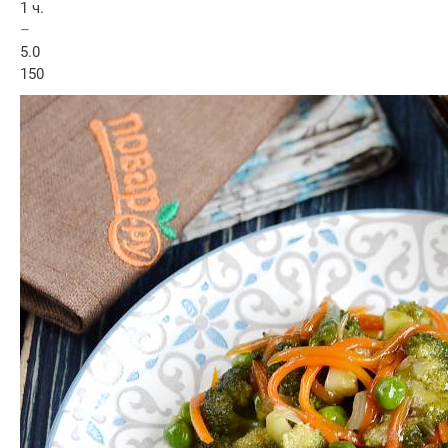
1 ч.
–
5.0
150