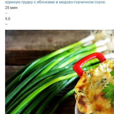
куриную грудку с яблоками в медово-горчичном соусе.
25 мин
–
5.0
–