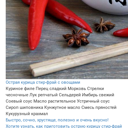
Острая курица стир-фрай с овощами
Куриное филе
Перец сладкий
Морковь
Стрелки
чесночные
Лук репчатый
Сельдерей
Имбирь свежий
Соевый соус
Масло растительное
Устричный соус
Сироп шиповника
Кунжутное масло
Смесь пряностей
Кукурузный крахмал
Быстро, сочно, хрустяще, полезно и очень вкусно!
Хотите узнать, как приготовить острую курицу стир-фрай