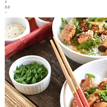
4
5.0
–