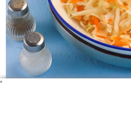
×
Квашеная капуста хрустящая
Капуста белокочанная
Соль
Морковь
Самая ожидаемая овощная закуска на праздничном
столе и в будни — квашеная капуста! Ее можно
добавить в борщ, суп, приготовить с ней рульку в
духовке, сосиски в казане и т.д. Обязательно пробуйте!
30 мин