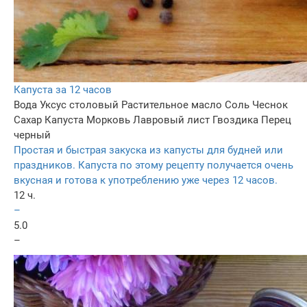
Капуста за 12 часов
Вода
Уксус столовый
Растительное масло
Соль
Чеснок
Сахар
Капуста
Морковь
Лавровый лист
Гвоздика
Перец
черный
Простая и быстрая закуска из капусты для будней или
праздников. Капуста по этому рецепту получается очень
вкусная и готова к употреблению уже через 12 часов.
12 ч.
–
5.0
–