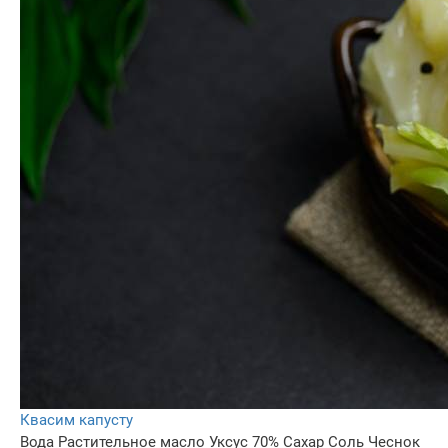
Квасим капусту
Вода
Растительное масло
Уксус 70%
Сахар
Соль
Чеснок