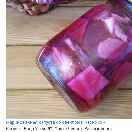
Маринованная капуста со свеклой и чесноком
Капуста
Вода
Уксус 9%
Сахар
Чеснок
Растительное