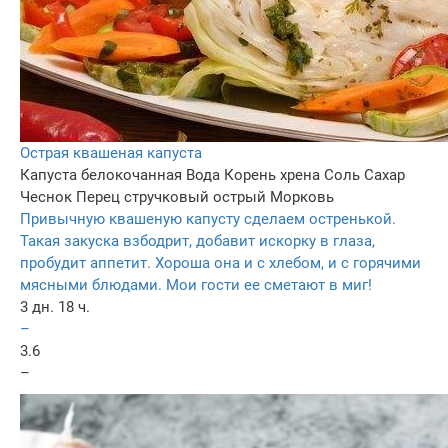
Острая квашеная капуста
Капуста белокочанная
Вода
Корень хрена
Соль
Сахар
Чеснок
Перец стручковый острый
Морковь
Привычную квашеную капусту сделаем остренькой.
Такая закуска взбодрит, добавит искорку в глаза,
пробудит аппетит. Хороша она и с хлебом, и с горячими
мясными блюдами. Мои гости ее сметают в миг!
3 дн. 18 ч.
–
3.6
–