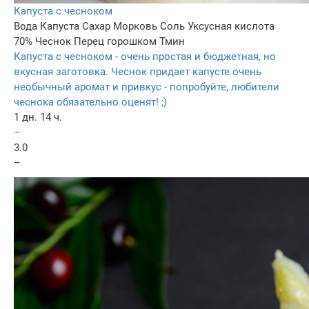
Капуста с чесноком
Вода
Капуста
Сахар
Морковь
Соль
Уксусная кислота
70%
Чеснок
Перец горошком
Тмин
Капуста с чесноком - очень простая и бюджетная, но
вкусная заготовка. Чеснок придает капусте очень
необычный аромат и привкус - попробуйте, любители
чеснока обязательно оценят! ;)
1 дн. 14 ч.
–
3.0
–