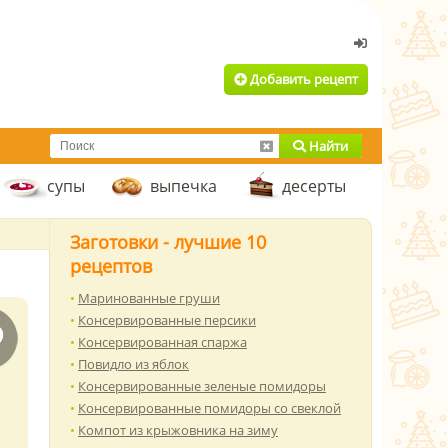
Добавить рецепт
Найти
супы
выпечка
десерты
Заготовки - лучшие 10
рецептов
Маринованные груши
Консервированные персики
Консервированная спаржа
Повидло из яблок
Консервированные зеленые помидоры
Консервированные помидоры со свеклой
Компот из крыжовника на зиму