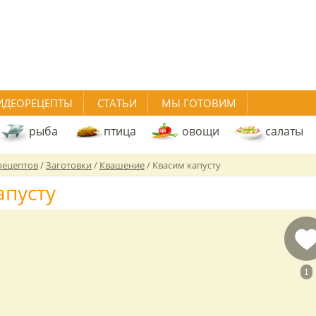
ИДЕОРЕЦЕПТЫ
СТАТЬИ
МЫ ГОТОВИМ
рыба
птица
овощи
салаты
рецептов
/
Заготовки
/
Квашение
/
Квасим капусту
апусту
1