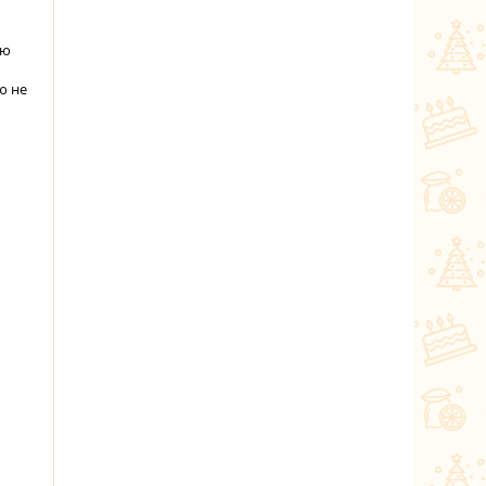
ую
ю не