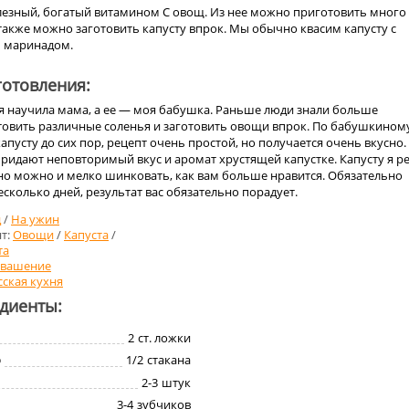
лезный, богатый витамином С овощ. Из нее можно приготовить много
также можно заготовить капусту впрок. Мы обычно квасим капусту с
 маринадом.
отовления:
ня научила мама, а ее — моя бабушка. Раньше люди знали больше
отовить различные соленья и заготовить овощи впрок. По бабушкином
апусту до сих пор, рецепт очень простой, но получается очень вкусно.
ридают неповторимый вкус и аромат хрустящей капустке. Капусту я р
но можно и мелко шинковать, как вам больше нравится. Обязательно
есколько дней, результат вас обязательно порадует.
д
/
На ужин
т:
Овощи
/
Капуста
/
та
вашение
сская кухня
едиенты:
2
ст. ложки
о
1/2
стакана
2-3
штук
3-4
зубчиков