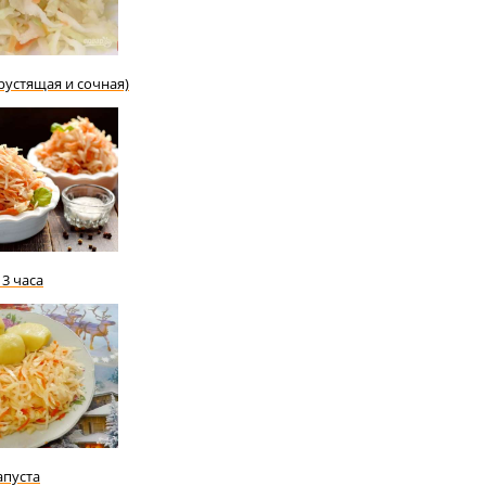
рустящая и сочная)
 3 часа
апуста