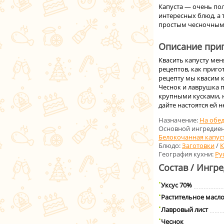
Капуста — очень по
интересных блюд, а 
простым чесночным
Описание приг
Квасить капусту ме
рецептов, как приг
рецепту мы квасим к
Чеснок и лаврушка п
крупными кусками, 
дайте настоятся ей н
Назначение:
На обе
Основной ингредиен
Белокочанная капус
Блюдо:
Заготовки
/
К
География кухни:
Ру
Состав / Ингр
Уксус 70%
Растительное масл
Лавровый лист
Чеснок