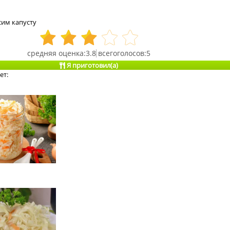
сим капусту
3.8
5
Я приготовил(а)
ет: