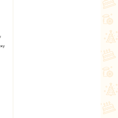
у
ежу