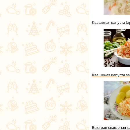
Квашеная капуста (х
Квашеная капуста за
Быстрая квашеная к