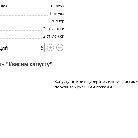
ошек
6
штук
1
штука
1
литр
2
ст. ложки
2
ст. ложки
ций
6
ь "Квасим капусту"
Капусту помойте, уберите лишние листики
порежьте крупными кусками.