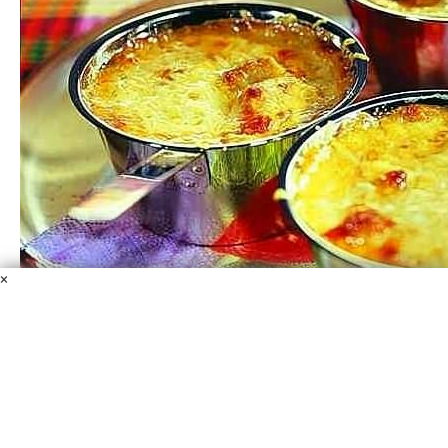
×
Прoстой жульeн с грибaми
Грибы свежие
Сыр
Сметана
Масло растительное
Лук
репчатый
Перец
Соль
Одним из популярных блюд в европейской кухне
сегодня можно выделить жульен. Существуют разные