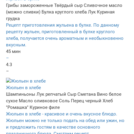
Грибы замороженные
Твёрдый сыр
Сливочное масло
(можно сливки)
Булка круглого хлеба
Лук
Куриная
грудка
Рецепт приготовления жульена в булке. По данному
рецепту жульен, приготовленный в булке круглого
хлеба, получается очень ароматным и необыкновенно
вкусным.
45 мин
–
4.3
–
Жюльен в хлебе
Шампиньоны
Лук репчатый
Сыр
Сметана
Вино белое
сухое
Масло оливковое
Соль
Перец черный
Хлеб
"Ромашка"
Куриное филе
Жюльен в хлебе - красивое и очень вкусное блюдо.
Жюльен можно не только подать на обед или ужин, но
и предложить гостям в качестве основного
праздничного блюда. Смотрим рецепт.