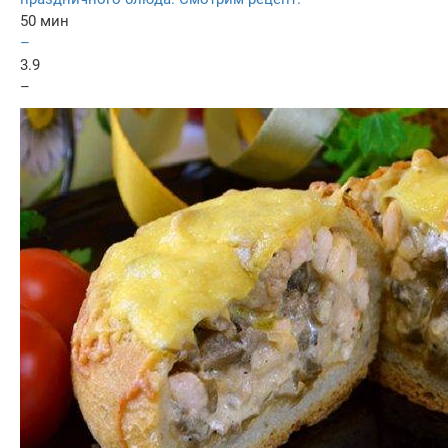
50 мин
–
3.9
–