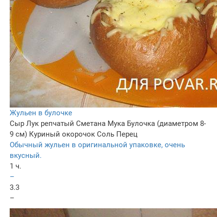
Жульен в булочке
Сыр
Лук репчатый
Сметана
Мука
Булочка (диаметром 8-
9 см)
Куриный окорочок
Соль
Перец
Обычный жульен в оригинальной упаковке, очень
вкусный.
1 ч.
–
3.3
–