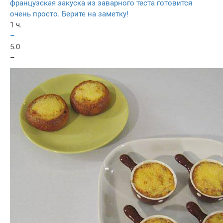
французская закуска из заварного теста готовится
очень просто. Берите на заметку!
1 ч.
–
5.0
–