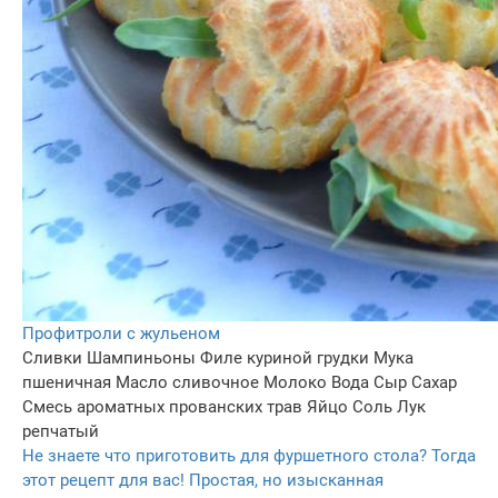
Профитроли с жульеном
Сливки
Шампиньоны
Филе куриной грудки
Мука
пшеничная
Масло сливочное
Молоко
Вода
Сыр
Сахар
Смесь ароматных прованских трав
Яйцо
Соль
Лук
репчатый
Не знаете что приготовить для фуршетного стола? Тогда
этот рецепт для вас! Простая, но изысканная