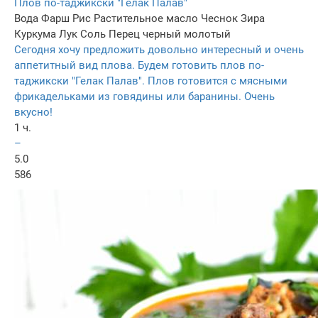
Плов по-таджикски "Гелак Палав"
Вода
Фарш
Рис
Растительное масло
Чеснок
Зира
Куркума
Лук
Соль
Перец черный молотый
Сегодня хочу предложить довольно интересный и очень
аппетитный вид плова. Будем готовить плов по-
таджикски "Гелак Палав". Плов готовится с мясными
фрикадельками из говядины или баранины. Очень
вкусно!
1 ч.
–
5.0
586