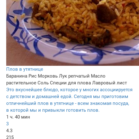
Плов в утятнице
Баранина
Рис
Морковь
Лук репчатый
Масло
растительное
Соль
Специи для плова
Лавровый лист
Это вкуснейшее блюдо, которое у многих ассоциируется
с детством и домашней едой. Сегодня мы приготовим
отличнейший плов в утятнице - всем знакомая посуда,
в которой мы и привыкли готовить плов.
1 ч. 40 мин
3
4.3
215