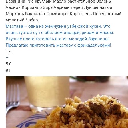
Баранина
Рис круглый
Масло растительное
Зелень
Чеснок
Кориандр
Зира
Черный перец
Лук репчатый
Морковь
Баклажан
Помидоры
Картофель
Перец острый
молотый
Чабер
Мастава – одна из жемчужин узбекской кухни. Это
очень густой суп с обилием овощей, рисом и мясом.
Вкуснее всего готовить его из молодой баранины.
Предлагаю приготовить маставу с фрикадельками!
1 ч.
–
5.0
81