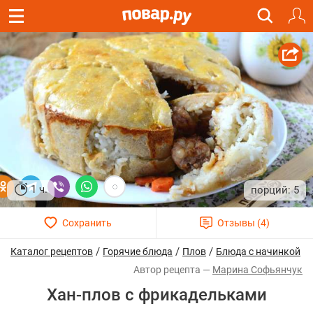
1 ч.
5
/
/
/
Каталог рецептов
Горячие блюда
Плов
Блюда с начинкой
Марина Софьянчук
Хан-плов с фрикадельками