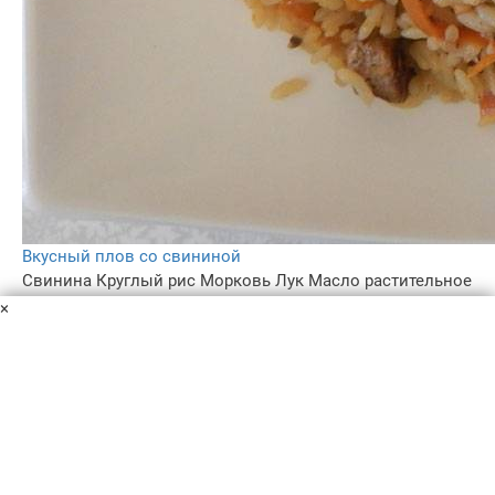
Вкусный плов со свининой
Свинина
Круглый рис
Морковь
Лук
Масло растительное
Чеснок
Куркума
Соль, перец
×
Не нашли хорошей баранины на базаре, но хочется
приготовить вкусный плов? Тогда смело берите
свинину! Рекомендую попробовать приготовить
вкусный плов со свининой: ароматный, сытный и
аппетитный!
1 ч. 20 мин
4