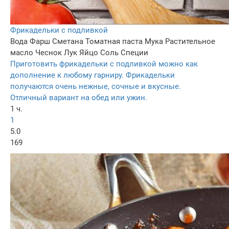
Фрикадельки с подливкой
Вода
Фарш
Сметана
Томатная паста
Мука
Растительное
масло
Чеснок
Лук
Яйцо
Соль
Специи
Приготовить фрикадельки с подливкой можно как
дополнение к любому гарниру. Фрикадельки
получаются очень нежные, сочные и вкусные.
Отличный вариант на обед или ужин.
1 ч.
1
5.0
169