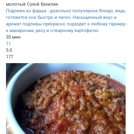
молотый
Сухой базилик
Подлива из фарша - довольно популярное блюдо, ведь
готовится оно быстро и легко. Насыщенный вкус и
аромат подливы прекрасно подходят к любому гарниру -
к макаронам, рису и отварному картофелю.
35 мин
11
5.0
177