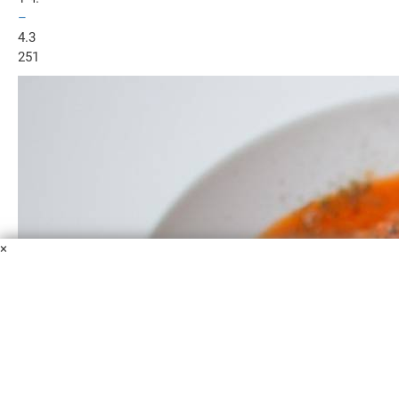
–
4.3
251
×