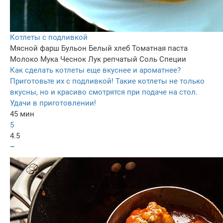
Котлеты с подливкой
Мясной фарш
Бульон
Белый хлеб
Томатная паста
Молоко
Мука
Чеснок
Лук репчатый
Соль
Специи
Как сделать котлеты еще вкуснее и ароматнее?
Приготовьте их с подливкой! Такие котлеты не только
вкусны, но и красиво смотрятся при подаче на стол.
Удачи в приготовлении!
45 мин
5
4.5
–