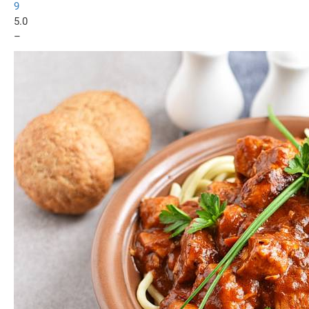
9
5.0
–