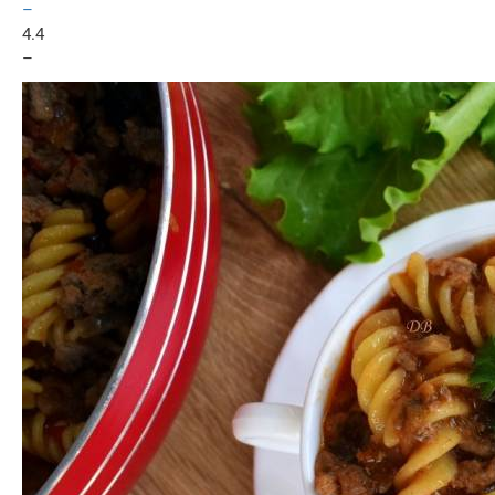
–
4.4
–