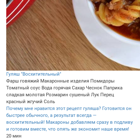
Гуляш "Восхитительный"
Фарш говяжий
Макаронные изделия
Помидоры
Томатный соус
Вода горячая
Сахар
Чеснок
Паприка
сладкая молотая
Розмарин сушеный
Лук
Перец
красный жгучий
Соль
Почему мне нравится этот рецепт гуляша? Готовится он
быстрее обычного, а результат всегда —
восхитительный! Макароны добавляем сразу в подливу
и готовим вместе, что опять же экономит наше время!
20 мин