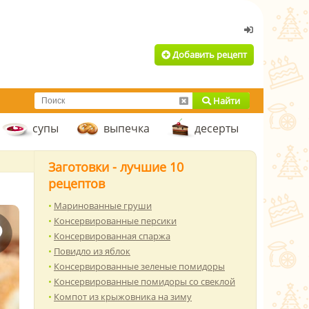
Добавить рецепт
Найти
супы
выпечка
десерты
Заготовки - лучшие 10
рецептов
Маринованные груши
Консервированные персики
Консервированная спаржа
Повидло из яблок
Консервированные зеленые помидоры
Консервированные помидоры со свеклой
Компот из крыжовника на зиму