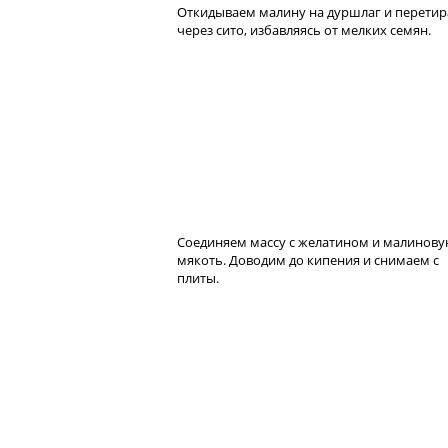
Откидываем малину на дуршлаг и перети
через сито, избавляясь от мелких семян.
Соединяем массу с желатином и малинов
мякоть. Доводим до кипения и снимаем с
плиты.