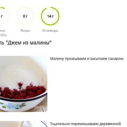
 г
0 г
14 г
лки
Жиры
Углеводы
100г.
ть "Джем из малины"
Малину промываем и засыпаем сахаром.
Тщательно перемешиваем деревянной