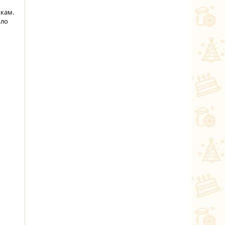
кам.
яло