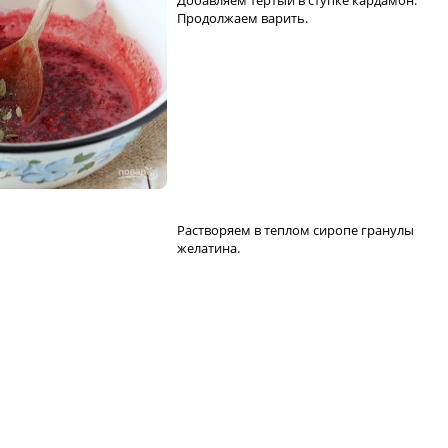
Добавляем тертый в ступке кардамон.
Продолжаем варить.
Растворяем в теплом сиропе гранулы
желатина.