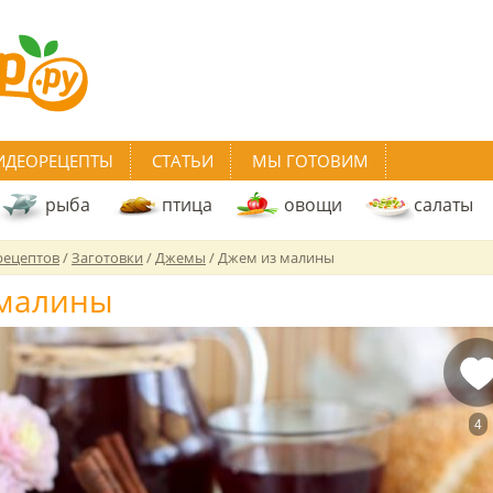
ИДЕОРЕЦЕПТЫ
СТАТЬИ
МЫ ГОТОВИМ
рыба
птица
овощи
салаты
рецептов
/
Заготовки
/
Джемы
/
Джем из малины
 малины
4