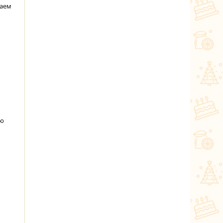
раем
ую