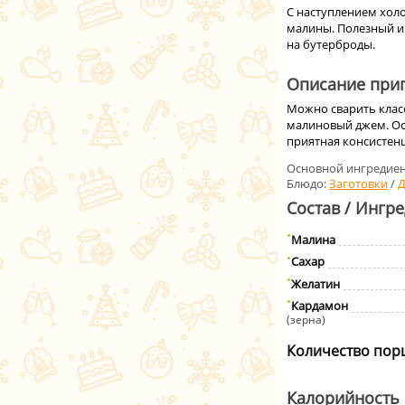
С наступлением холо
малины. Полезный и
на бутерброды.
Описание приг
Можно сварить клас
малиновый джем. Ос
приятная консистенц
Основной ингредиен
Блюдо:
Заготовки
/
Состав / Ингр
Малина
Сахар
Желатин
Кардамон
(зерна)
Количество пор
Калорийность