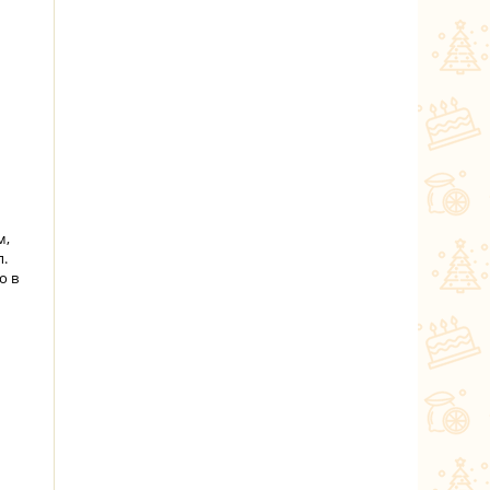
м,
п.
о в