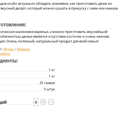
дов особо актуально обладать знаниями, как приготовить джем из
 вкусный десерт, который можно кушать в прикуску с чаем или намаз
отовления:
сическое малиновое варенье, а можно приготовить вкуснейший
обенностью джема является отсутствие косточек и очень нежная,
ия. Очень полезный, натуральный продукт для всей семьи!
т:
Ягоды
/
Малина
Джемы
едиенты:
1
кг
1
кг
25
грамм
5
штук
ций
4